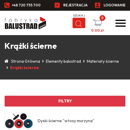
+48 720 755 700
REJESTRACJA
LOGOWANIE
0
0.00
zł
Krążki ścierne
Strona Główna
Elementy balustrad
Materiały ścierne
Krążki ścierne
FILTRY
Dyski ścierne "włosy murzyna"