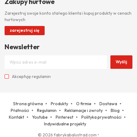
Zakupy hurtowe
Zarejestruj swoje konto stałego klienta i kupuj produkty w cenach
hurtowych
zarejestruj się
Newsletter
Wyślij
Akceptuję
regulamin
Strona główna
Produkty
O firmie
Dostawa
Płatności
Regulamin
Reklamacje i zwroty
Blog
Kontakt
Youtube
Pinterest
Polityka prywatności
Indywidualne projekty
© 2026 fabrykabalustrad.com
•