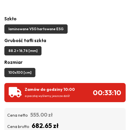
Szkło
laminowane VSG hartowane ESG
Grubość tafli szkła
88.2 = 16,76 [mm]
Rozmiar
100x100 [cm]
Zamów do godziny 10:00
00:33:09
a paczkę wyślemy jeszcze dziś!
555.00 zł
Cena netto
682.65 zł
Cena brutto