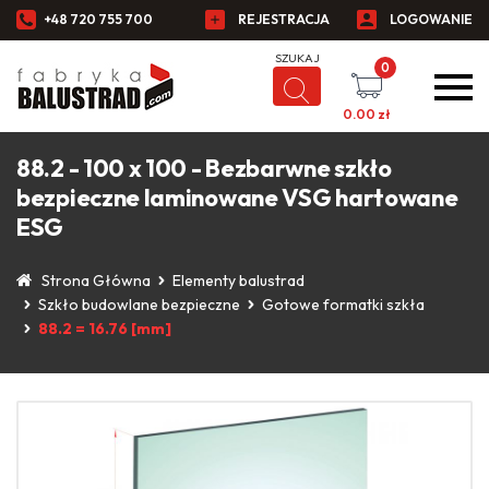
+48 720 755 700
REJESTRACJA
LOGOWANIE
0
0.00
zł
88.2 - 100 x 100 - Bezbarwne szkło
bezpieczne laminowane VSG hartowane
ESG
Strona Główna
Elementy balustrad
Szkło budowlane bezpieczne
Gotowe formatki szkła
88.2 = 16.76 [mm]