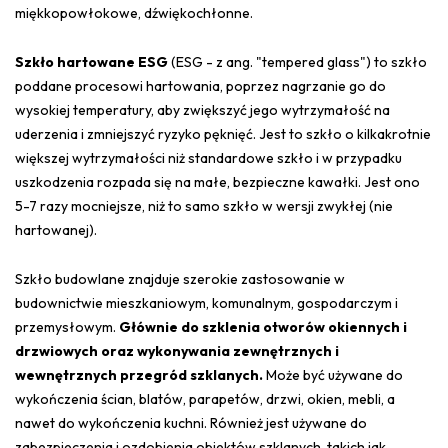
miękkopowłokowe, dźwiękochłonne.
Szkło hartowane ESG
(ESG - z ang. "tempered glass") to szkło
poddane procesowi hartowania, poprzez nagrzanie go do
wysokiej temperatury, aby zwiększyć jego wytrzymałość na
uderzenia i zmniejszyć ryzyko pęknięć. Jest to szkło o kilkakrotnie
większej wytrzymałości niż standardowe szkło i w przypadku
uszkodzenia rozpada się na małe, bezpieczne kawałki. Jest ono
5-7 razy mocniejsze, niż to samo szkło w wersji zwykłej (nie
hartowanej).
Szkło budowlane znajduje szerokie zastosowanie w
budownictwie mieszkaniowym, komunalnym, gospodarczym i
przemysłowym.
Głównie do szklenia otworów okiennych i
drzwiowych oraz wykonywania zewnętrznych i
wewnętrznych przegród szklanych.
Może być używane do
wykończenia ścian, blatów, parapetów, drzwi, okien, mebli, a
nawet do wykończenia kuchni. Również jest używane do
zabezpieczenia i ozdobienia obiektów szklanych, takich jak