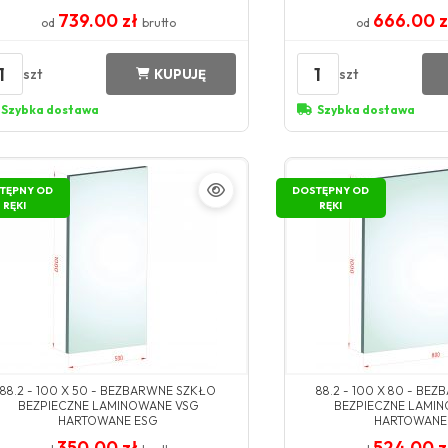
739.00 zł
666.00 
od
brutto
od
1
1
szt
szt
KUPUJĘ
Szybka dostawa
Szybka dostawa
TĘPNY OD
DOSTĘPNY OD
RĘKI
RĘKI
88.2 - 100 X 50 - BEZBARWNE SZKŁO
88.2 - 100 X 80 - BE
BEZPIECZNE LAMINOWANE VSG
BEZPIECZNE LAMI
HARTOWANE ESG
HARTOWANE
350.00 zł
524.00 