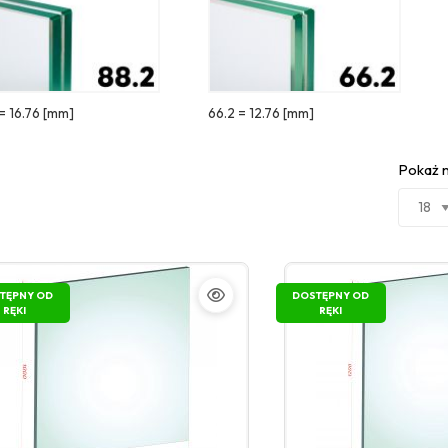
= 16.76 [mm]
66.2 = 12.76 [mm]
Pokaż n
TĘPNY OD
DOSTĘPNY OD
RĘKI
RĘKI