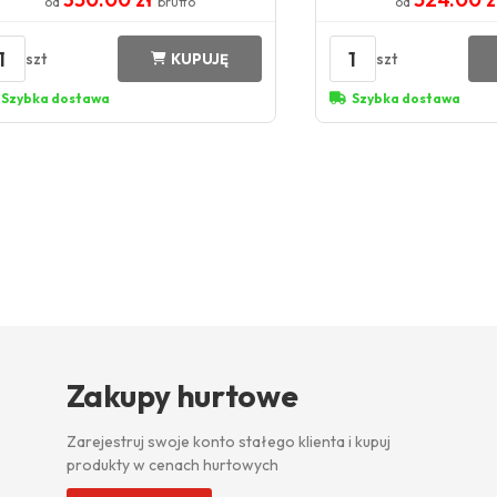
od
brutto
od
1
1
szt
szt
KUPUJĘ
Szybka dostawa
Szybka dostawa
Zakupy hurtowe
Zarejestruj swoje konto stałego klienta i kupuj
produkty w cenach hurtowych