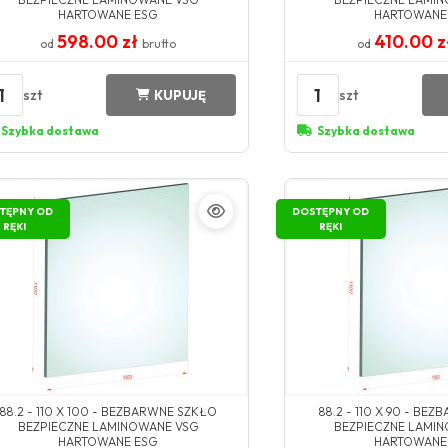
HARTOWANE ESG
HARTOWANE
598.00 zł
410.00 
od
brutto
od
1
1
szt
szt
KUPUJĘ
Szybka dostawa
Szybka dostawa
TĘPNY OD
DOSTĘPNY OD
RĘKI
RĘKI
88.2 - 110 X 100 - BEZBARWNE SZKŁO
88.2 - 110 X 90 - BE
BEZPIECZNE LAMINOWANE VSG
BEZPIECZNE LAMI
HARTOWANE ESG
HARTOWANE