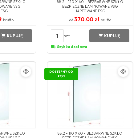
ZBARWNE SZKŁO
88.2 - 120 X 40 - BEZBARWNE SZKŁO
NOWANE VSG
BEZPIECZNE LAMINOWANE VSG
 ESG
HARTOWANE ESG
zł
370.00 zł
brutto
od
brutto
1
szt
KUPUJĘ
KUPUJĘ
Szybka dostawa
DOSTĘPNY OD
RĘKI
ZBARWNE SZKŁO
88.2 - 110 X 60 - BEZBARWNE SZKŁO
NOWANE VSG
BEZPIECZNE LAMINOWANE VSG