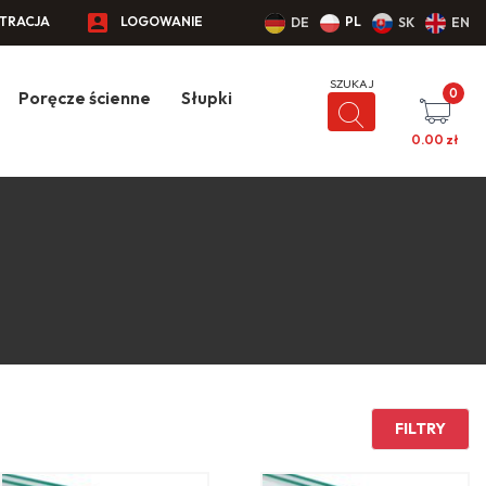
STRACJA
LOGOWANIE
PL
DE
SK
EN
0
Poręcze ścienne
Słupki
0.00
zł
FILTRY