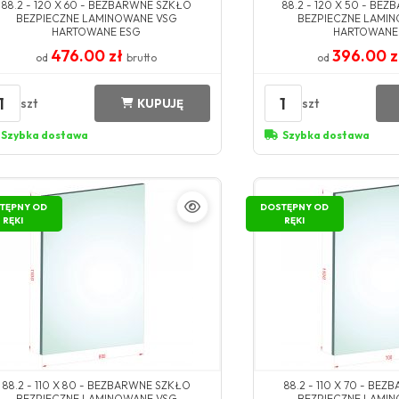
88.2 - 120 X 60 - BEZBARWNE SZKŁO
88.2 - 120 X 50 - BE
BEZPIECZNE LAMINOWANE VSG
BEZPIECZNE LAMI
HARTOWANE ESG
HARTOWANE
476.00 zł
396.00 
od
brutto
od
1
1
szt
szt
KUPUJĘ
Szybka dostawa
Szybka dostawa
TĘPNY OD
DOSTĘPNY OD
RĘKI
RĘKI
88.2 - 110 X 80 - BEZBARWNE SZKŁO
88.2 - 110 X 70 - BE
BEZPIECZNE LAMINOWANE VSG
BEZPIECZNE LAMI