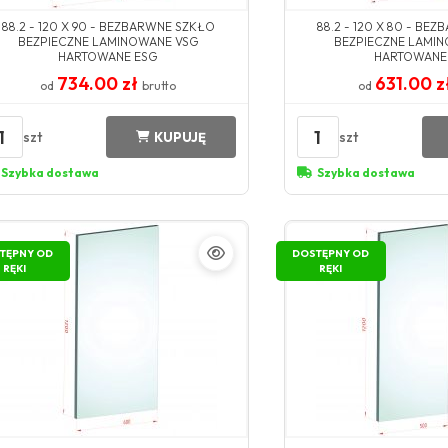
88.2 - 120 X 90 - BEZBARWNE SZKŁO
88.2 - 120 X 80 - BE
BEZPIECZNE LAMINOWANE VSG
BEZPIECZNE LAMI
HARTOWANE ESG
HARTOWANE
734.00 zł
631.00 z
od
brutto
od
1
1
szt
szt
KUPUJĘ
Szybka dostawa
Szybka dostawa
TĘPNY OD
DOSTĘPNY OD
RĘKI
RĘKI