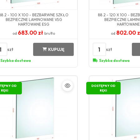
88.2 - 100 X 100 - BEZBARWNE SZKŁO
88.2 - 120 X 100 - B
BEZPIECZNE LAMINOWANE VSG
BEZPIECZNE LAMI
HARTOWANE ESG
HARTOWANE
683.00 zł
802.00 
od
brutto
od
1
1
szt
szt
KUPUJĘ
Szybka dostawa
Szybka dostawa
TĘPNY OD
DOSTĘPNY OD
RĘKI
RĘKI