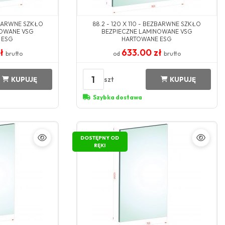
EZBARWNE SZKŁO
88.2 - 120 X 110 - BEZBARWNE SZKŁO
NOWANE VSG
BEZPIECZNE LAMINOWANE VSG
 ESG
HARTOWANE ESG
zł
633.00 zł
brutto
od
brutto
1
szt
KUPUJĘ
KUPUJĘ
Szybka dostawa
DOSTĘPNY OD
RĘKI