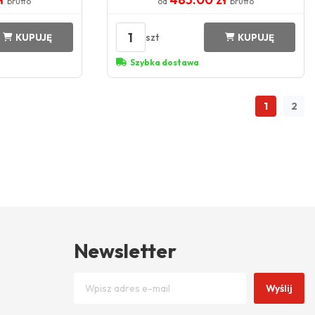
brutto
od
brutto
1
szt
KUPUJĘ
KUPUJĘ
Szybka dostawa
1
2
Newsletter
Wyślij