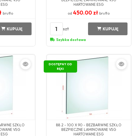
 ESG
HARTOWANE ESG
zł
450.00 zł
brutto
od
brutto
1
szt
KUPUJĘ
KUPUJĘ
Szybka dostawa
DOSTĘPNY OD
RĘKI
ZBARWNE SZKŁO
88.2 - 100 X 90 - BEZBARWNE SZKŁO
NOWANE VSG
BEZPIECZNE LAMINOWANE VSG
 ESG
HARTOWANE ESG