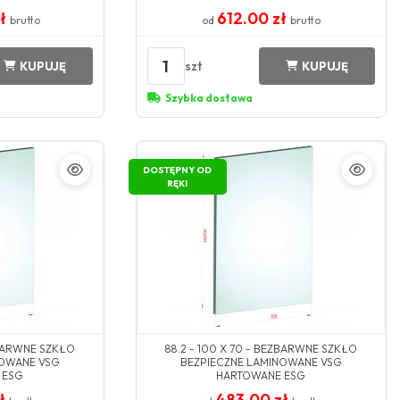
zł
612.00 zł
brutto
od
brutto
1
szt
KUPUJĘ
KUPUJĘ
Szybka dostawa
DOSTĘPNY OD
RĘKI
ZBARWNE SZKŁO
88.2 - 100 X 70 - BEZBARWNE SZKŁO
NOWANE VSG
BEZPIECZNE LAMINOWANE VSG
 ESG
HARTOWANE ESG
zł
483.00 zł