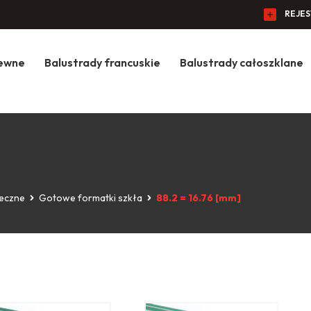
REJE
zewne
Balustrady francuskie
Balustrady całoszklane
ieczne
Gotowe formatki szkła
88.2 = 16.76 [mm]