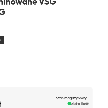
aminowane VSG
SG
G
Stan magazynowy
ł
duża ilość