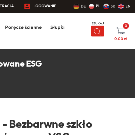
STRACJA
LOGOWANIE
PL
DE
SK
EN
0
Poręcze ścienne
Słupki
0.00
zł
towane ESG
0 - Bezbarwne szkło