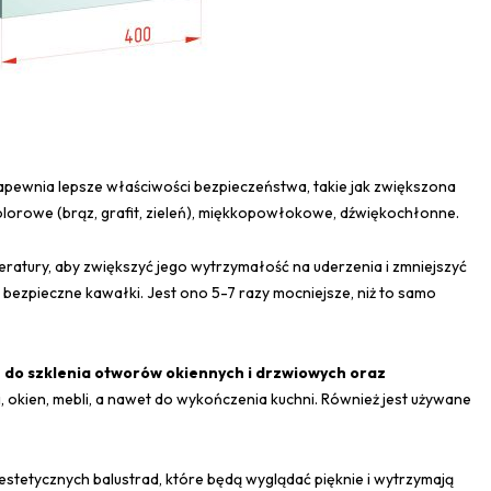
zapewnia lepsze właściwości bezpieczeństwa, takie jak zwiększona
olorowe (brąz, grafit, zieleń), miękkopowłokowe, dźwiękochłonne.
ratury, aby zwiększyć jego wytrzymałość na uderzenia i zmniejszyć
 bezpieczne kawałki. Jest ono 5-7 razy mocniejsze, niż to samo
 do szklenia otworów okiennych i drzwiowych oraz
 okien, mebli, a nawet do wykończenia kuchni. Również jest używane
estetycznych balustrad, które będą wyglądać pięknie i wytrzymają