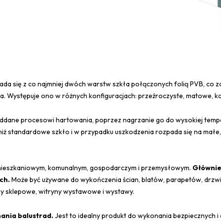
kłada się z co najmniej dwóch warstw szkła połączonych folią PVB, co 
a. Występuje ono w różnych konfiguracjach: przeźroczyste, matowe, k
oddane procesowi hartowania, poprzez nagrzanie go do wysokiej tempe
 niż standardowe szkło i w przypadku uszkodzenia rozpada się na małe,
 mieszkaniowym, komunalnym, gospodarczym i przemysłowym.
Głównie
ch.
Może być używane do wykończenia ścian, blatów, parapetów, drzwi,
yny sklepowe, witryny wystawowe i wystawy.
ania balustrad.
Jest to idealny produkt do wykonania bezpiecznych i 