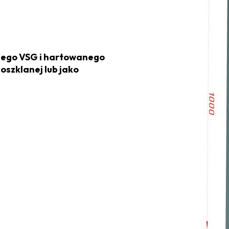
ego VSG i hartowanego
oszklanej lub jako