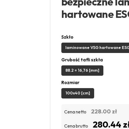
bezpieczne l
hartowane E
Szkło
laminowane VSG hartowane ES
Grubość tafli szkła
88.2 = 16,76 [mm]
Rozmiar
100x40 [cm]
228.00 zł
Cena netto
280.44 z
Cena brutto