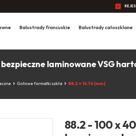
REJE
zewne
Balustrady francuskie
Balustrady całoszklane
kło bezpieczne laminowane VSG har
ieczne
Gotowe formatki szkła
88.2 = 16.76 [mm]
88.2 - 100 x 4