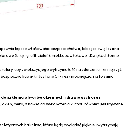
zapewnia lepsze właściwości bezpieczeństwa, takie jak zwiększona
olorowe (brąz, grafit, zieleń), miękkopowłokowe, dźwiękochłonne.
ratury, aby zwiększyć jego wytrzymałość na uderzenia i zmniejszyć
 bezpieczne kawałki. Jest ono 5-7 razy mocniejsze, niż to samo
 do szklenia otworów okiennych i drzwiowych oraz
 okien, mebli, a nawet do wykończenia kuchni. Również jest używane
estetycznych balustrad, które będą wyglądać pięknie i wytrzymają