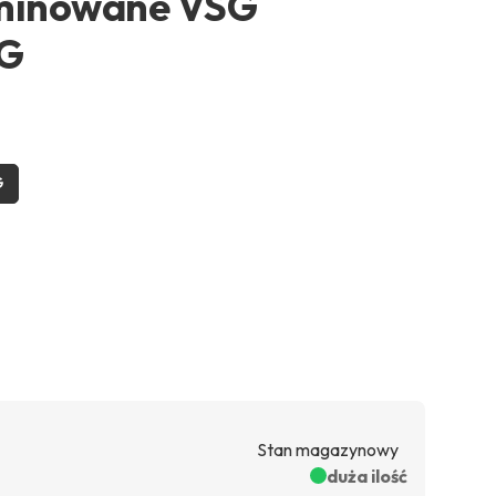
aminowane VSG
SG
G
Stan magazynowy
ł
duża ilość