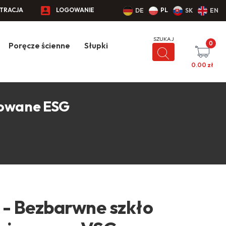
STRACJA
LOGOWANIE
PL
DE
SK
EN
0
Poręcze ścienne
Słupki
0.00
zł
towane ESG
0 - Bezbarwne szkło