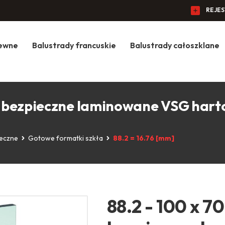
REJE
zewne
Balustrady francuskie
Balustrady całoszklane
ło bezpieczne laminowane VSG har
ieczne
Gotowe formatki szkła
88.2 = 16.76 [mm]
88.2 - 100 x 7