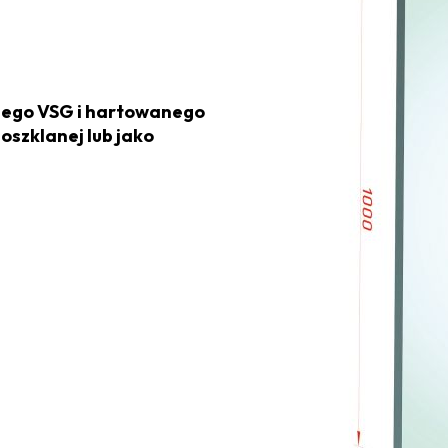
ego VSG i hartowanego
oszklanej lub jako