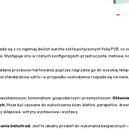
kłada się z co najmniej dwóch warstw szkła połączonych folią PVB, co 
a. Występuje ono w różnych konfiguracjach: przeźroczyste, matowe, k
oddane procesowi hartowania, poprzez nagrzanie go do wysokiej tempe
 niż standardowe szkło i w przypadku uszkodzenia rozpada się na małe,
 mieszkaniowym, komunalnym, gospodarczym i przemysłowym.
Głównie
ch.
Może być używane do wykończenia ścian, blatów, parapetów, drzwi,
yny sklepowe, witryny wystawowe i wystawy.
ania balustrad.
Jest to idealny produkt do wykonania bezpiecznych i 