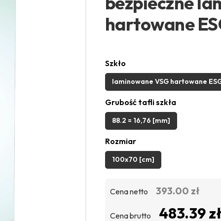
bezpieczne l
hartowane E
Szkło
laminowane VSG hartowane ES
Grubość tafli szkła
88.2 = 16,76 [mm]
Rozmiar
100x70 [cm]
393.00 zł
Cena netto
483.39 z
Cena brutto