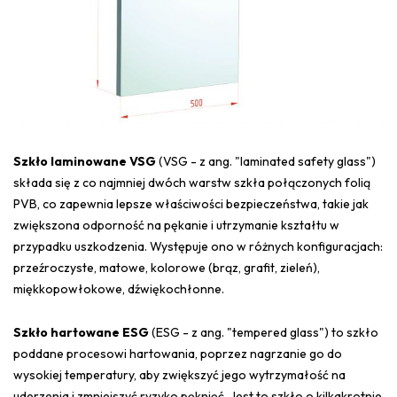
Szkło laminowane VSG
(VSG - z ang. "laminated safety glass")
składa się z co najmniej dwóch warstw szkła połączonych folią
PVB, co zapewnia lepsze właściwości bezpieczeństwa, takie jak
zwiększona odporność na pękanie i utrzymanie kształtu w
przypadku uszkodzenia. Występuje ono w różnych konfiguracjach:
przeźroczyste, matowe, kolorowe (brąz, grafit, zieleń),
miękkopowłokowe, dźwiękochłonne.
Szkło hartowane ESG
(ESG - z ang. "tempered glass") to szkło
poddane procesowi hartowania, poprzez nagrzanie go do
wysokiej temperatury, aby zwiększyć jego wytrzymałość na
uderzenia i zmniejszyć ryzyko pęknięć. Jest to szkło o kilkakrotnie