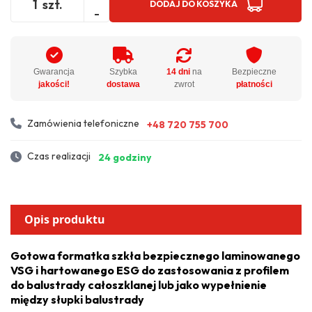
szt.
DODAJ DO KOSZYKA
-
Gwarancja
Szybka
14 dni
na
Bezpieczne
jakości!
dostawa
zwrot
płatności
Zamówienia telefoniczne
+48 720 755 700
Czas realizacji
24 godziny
Opis produktu
Gotowa formatka szkła bezpiecznego laminowanego
VSG i hartowanego ESG do zastosowania z profilem
do balustrady całoszklanej lub jako wypełnienie
między słupki balustrady