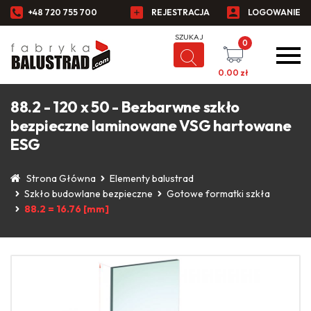
+48 720 755 700
REJESTRACJA
LOGOWANIE
0
0.00
zł
88.2 - 120 x 50 - Bezbarwne szkło
bezpieczne laminowane VSG hartowane
ESG
Strona Główna
Elementy balustrad
Szkło budowlane bezpieczne
Gotowe formatki szkła
88.2 = 16.76 [mm]