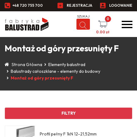
+48 720 755 700
REJESTRACJA
LOGOWANIE
0
0.00
zł
Montaż od góry przesunięty F
Strona Główna
Elementy balustrad
Balustrady całoszklane - elementy do budowy
Montaż od góry przesunięty F
FILTRY
Profil pełny F 1kN 12-21,52mm