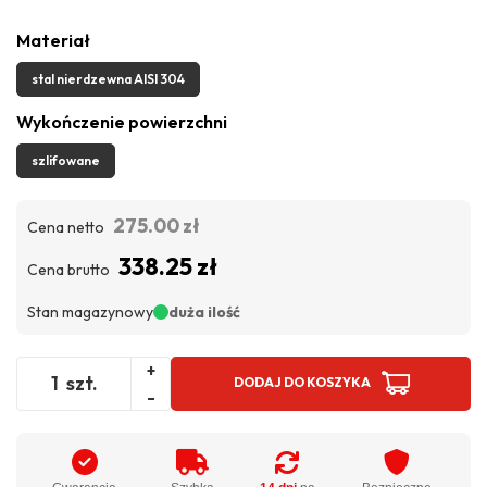
Materiał
stal nierdzewna AISI 304
Wykończenie powierzchni
szlifowane
275.00 zł
Cena netto
338.25 zł
Cena brutto
Stan magazynowy
duża ilość
+
szt.
DODAJ DO KOSZYKA
-