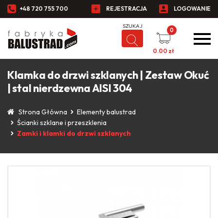
+48 720 755 700
REJESTRACJA
LOGOWANIE
0
0.00
zł
Klamka do drzwi szklanych | Zestaw Okuć
| stal nierdzewna AISI 304
Strona Główna
Elementy balustrad
Ścianki szklane i przeszklenia
Zamki i klamki do drzwi szklanych