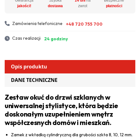
Gwarancja
Szybka
14 dni
na
Bezpieczne
jakości!
dostawa
zwrot
płatności
Zamówienia telefoniczne
+48 720 755 700
Czas realizacji
24 godziny
Opis produktu
DANE TECHNICZNE
Zestaw okuć do drzwi szklanych w
uniwersalnej stylistyce, która będzie
doskonałym uzupełnieniem wnętrz
współczesnych domów i mieszkań.
Zamek z wkładką cylindryczną dla grubości szkła 8, 10, 12 mm.