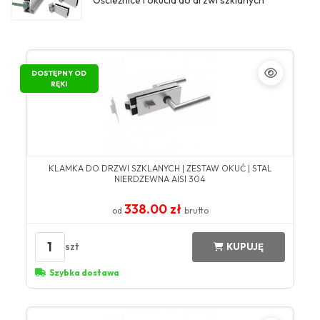
Ościeżnice i okucia do drzwi szklanych
DOSTĘPNY OD
RĘKI
KLAMKA DO DRZWI SZKLANYCH | ZESTAW OKUĆ | STAL
NIERDZEWNA AISI 304
338.00 zł
od
brutto
1
szt
KUPUJĘ
Szybka dostawa