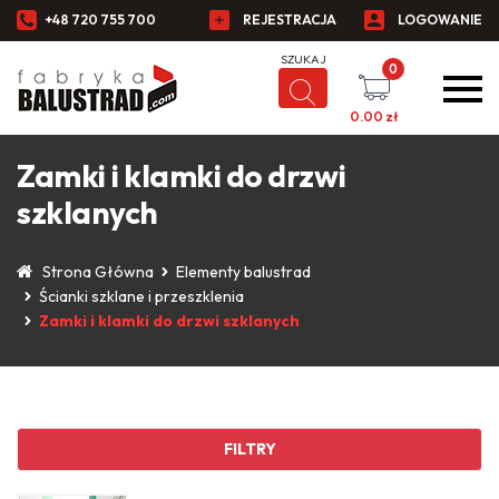
+48 720 755 700
REJESTRACJA
LOGOWANIE
0
0.00
zł
Zamki i klamki do drzwi
szklanych
Strona Główna
Elementy balustrad
Ścianki szklane i przeszklenia
Zamki i klamki do drzwi szklanych
FILTRY