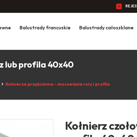
REJE
zewne
Balustrady francuskie
Balustrady całoszklane
 lub profila 40x40
Kołnierze przyścienne - mocowania rury i profila
Kołnierz czoł