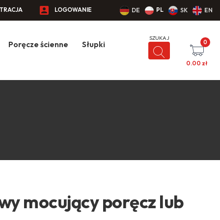
STRACJA
LOGOWANIE
PL
DE
SK
EN
0
Poręcze ścienne
Słupki
0.00
zł
owy mocujący poręcz lub