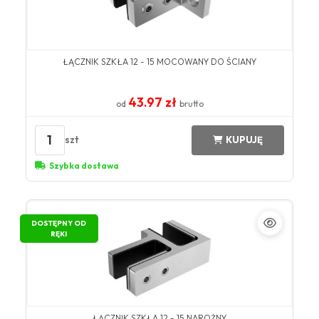
ŁĄCZNIK SZKŁA 12 - 15 MOCOWANY DO ŚCIANY
43.97 zł
od
brutto
1
szt
KUPUJĘ
Szybka dostawa
DOSTĘPNY OD
RĘKI
ŁĄCZNIK SZKŁA 12 - 15 NAROŻNY