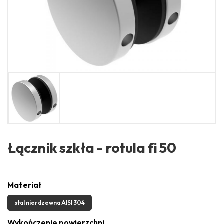
Łącznik szkła - rotula fi 50
Materiał
stal nierdzewna AISI 304
Wykończenie powierzchni