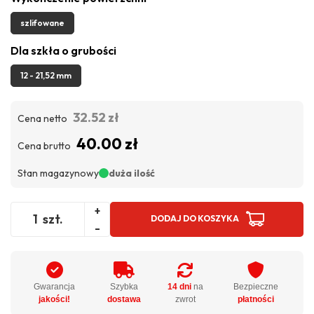
szlifowane
Dla szkła o grubości
12 - 21,52 mm
32.52 zł
Cena netto
40.00 zł
Cena brutto
Stan magazynowy
duża ilość
+
szt.
DODAJ DO KOSZYKA
-
Gwarancja
Szybka
14 dni
na
Bezpieczne
jakości!
dostawa
zwrot
płatności