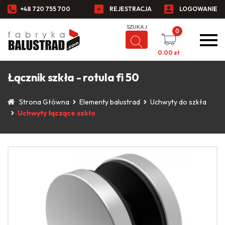
+48 720 755 700
REJESTRACJA
LOGOWANIE
0
0.00
zł
Łącznik szkła - rotula fi 50
Strona Główna
Elementy balustrad
Uchwyty do szkła
Uchwyty łączące szkło