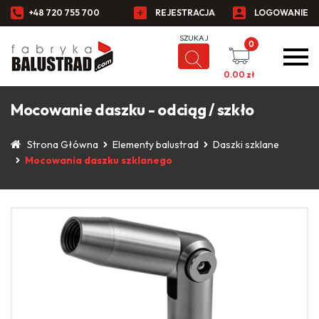
+48 720 755 700
REJESTRACJA
LOGOWANIE
0
0.00
zł
Mocowanie daszku - odciąg / szkło
Strona Główna
Elementy balustrad
Daszki szklane
Mocowania daszku szklanego