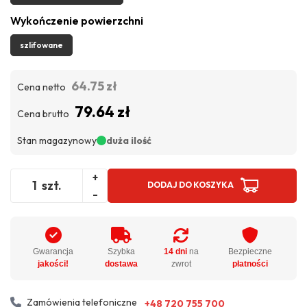
Wykończenie powierzchni
szlifowane
64.75 zł
Cena netto
79.64 zł
Cena brutto
Stan magazynowy
duża ilość
+
szt.
DODAJ DO KOSZYKA
-
Gwarancja
Szybka
14 dni
na
Bezpieczne
jakości!
dostawa
zwrot
płatności
Zamówienia telefoniczne
+48 720 755 700