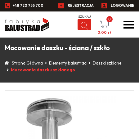
+48 720 755 700
REJESTRACJA
LOGOWANIE
0
0.00
zł
Mocowanie daszku - ściana / szkło
Strona Główna
Elementy balustrad
Daszki szklane
Mocowania daszku szklanego