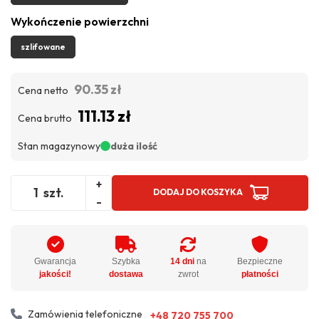
Wykończenie powierzchni
szlifowane
90.35 zł
Cena netto
111.13 zł
Cena brutto
Stan magazynowy
duża ilość
+
szt.
DODAJ DO KOSZYKA
-
Gwarancja
Szybka
14 dni
na
Bezpieczne
jakości!
dostawa
zwrot
płatności
Zamówienia telefoniczne
+48 720 755 700