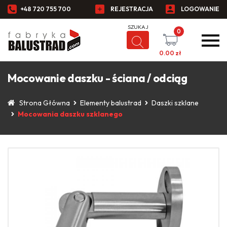
+48 720 755 700
REJESTRACJA
LOGOWANIE
0
0.00
zł
Mocowanie daszku - ściana / odciąg
Strona Główna
Elementy balustrad
Daszki szklane
Mocowania daszku szklanego