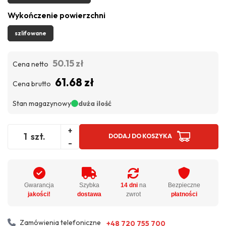
Wykończenie powierzchni
szlifowane
50.15 zł
Cena netto
61.68 zł
Cena brutto
Stan magazynowy
duża ilość
+
szt.
DODAJ DO KOSZYKA
-
Gwarancja
Szybka
14 dni
na
Bezpieczne
jakości!
dostawa
zwrot
płatności
Zamówienia telefoniczne
+48 720 755 700