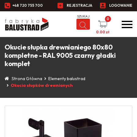
+48 720 755 700
REJESTRACJA
LOGOWANIE
0
0.00
zł
Okucie słupka drewnianiego 80x80
kompletne - RAL 9005 czarny gładki
komplet
Strona Główna
Elementy balustrad
Okucia słupków drewnianych