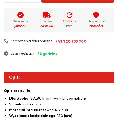
Gwarancja
Szybka
14 dni
na
Bezpieczne
jakości!
dostawa
zwrot
płatności
Zamówienia telefoniczne
+48 720 755 700
Czas realizacji
24 godziny
Opis:
Opis produktu:
Dla słupka:
80x80 [mm] - wymiar zewnętrzny
Ścianka
: grubość 2mm
Materiał:
stal nierdzewna AISI 304
Wysokość okucia dolnego
: 150 [mm]