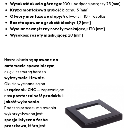
Wysokość okucia górnego
: 100 + podpora poręczy 75 [mm]
Kryza montażowa
grubość blachy: 5 [mm]
Otwory montażowe stopy:
4 otwory fi 10 - fasolka
Rozeta spawana grubość blachy:
1,2 [mm]
Wymiar zewnętrzny rozety maskującej:
130 [mm]
Wysokość rozety maskującej:
20 [mm]
Nasze okucia są
spawane na
automacie spawalniczym
,
dzięki czemu są bardzo
wytrzymałe i trwałe
.
Okucia wycinane są na
urządzeniu CNC
— zapewniając
nam
powtarzalność produktu i
jakość wykonania
.
Podczas procesu malowania
wykorzystywana jest
specjalistyczna farba
proszkowa
, która jest