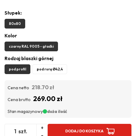
Słupek:
80x80
Kolor
czarny RAL 9005 - gładki
Rodzaj blaszki górnej
pod profil
pod rurę Ø42,4
218.70 zł
Cena netto
269.00 zł
Cena brutto
Stan magazynowy
duża ilość
+
szt.
DODAJ DO KOSZYKA
-