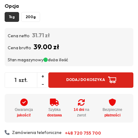
Opcja
1kg
200g
31.71 zł
Cena netto
39.00 zł
Cena brutto
Stan magazynowy
duża ilość
+
szt.
DODAJ DO KOSZYKA
-
Gwarancja
Szybka
14 dni
na
Bezpieczne
jakości!
dostawa
zwrot
płatności
Zamówienia telefoniczne
+48 720 755 700