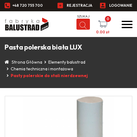
+48 720 755 700
REJESTRACJA
LOGOWANIE
0
0.00
zł
Pasta polerska biała LUX
Strona Główna
Elementy balustrad
Chemia techniczna i montażowa
Pasty polerskie do stali nierdzewnej