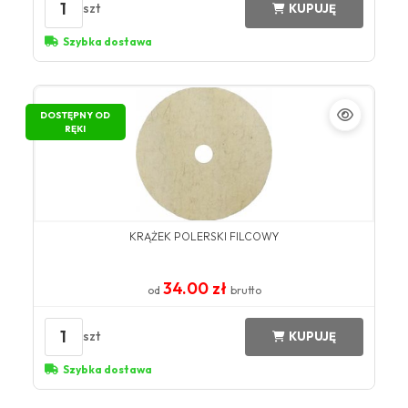
1
szt
KUPUJĘ
Szybka dostawa
DOSTĘPNY OD
RĘKI
KRĄŻEK POLERSKI FILCOWY
34.00 zł
od
brutto
1
szt
KUPUJĘ
Szybka dostawa