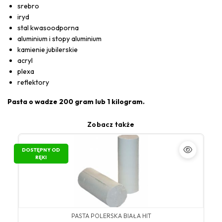
srebro
iryd
stal kwasoodporna
aluminium i stopy aluminium
kamienie jubilerskie
acryl
plexa
reflektory
Pasta o wadze 200 gram lub 1 kilogram.
Zobacz także
DOSTĘPNY OD
RĘKI
PASTA POLERSKA BIAŁA HIT