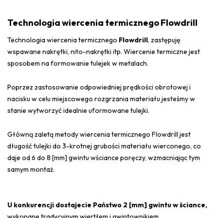
Technologia wiercenia termicznego Flowdrill
Technologia wiercenia termicznego
Flowdrill
, zastępuję
wspawane nakrętki, nito-nakrętki itp. Wiercenie termiczne jest
sposobem na formowanie tulejek w metalach.
Poprzez zastosowanie odpowiedniej prędkości obrotowej i
nacisku w celu miejscowego rozgrzania materiału jesteśmy w
stanie wytworzyć idealnie uformowane tulejki.
Główną zaletą metody wiercenia termicznego Flowdrill jest
długość tulejki do 3-krotnej grubości materiału wierconego, co
daje od 6 do 8 [mm] gwintu wściance poręczy, wzmacniając tym
samym montaż.
U konkurencji dostajecie Państwo 2 [mm] gwintu w ściance,
wykonane tradycyjnym wiertłem i gwintownikiem.