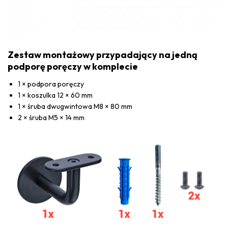
Zestaw montażowy przypadający na jedną
podporę poręczy w komplecie
1 × podpora poręczy
1 × koszulka 12 × 60 mm
1 × śruba dwugwintowa M8 × 80 mm
2 × śruba M5 × 14 mm