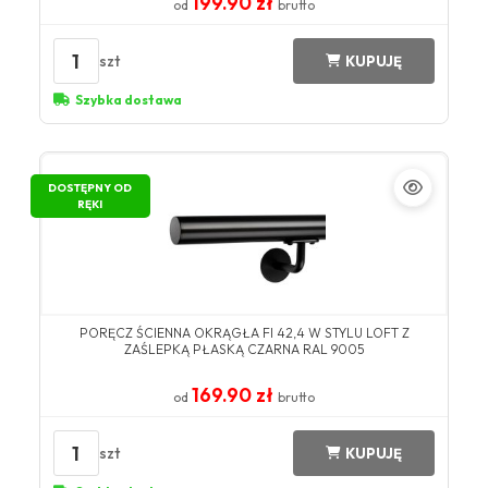
199.90 zł
od
brutto
1
szt
KUPUJĘ
Szybka dostawa
DOSTĘPNY OD
RĘKI
PORĘCZ ŚCIENNA OKRĄGŁA FI 42,4 W STYLU LOFT Z
ZAŚLEPKĄ PŁASKĄ CZARNA RAL 9005
169.90 zł
od
brutto
1
szt
KUPUJĘ