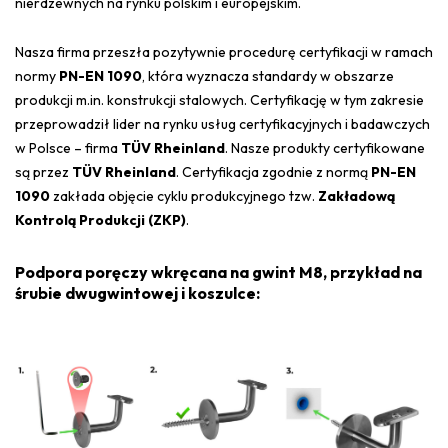
nierdzewnych na rynku polskim i europejskim.
Nasza firma przeszła pozytywnie procedurę certyfikacji w ramach
normy
PN-EN 1090
, która wyznacza standardy w obszarze
produkcji m.in. konstrukcji stalowych. Certyfikację w tym zakresie
przeprowadził lider na rynku usług certyfikacyjnych i badawczych
w Polsce – firma
TÜV Rheinland
. Nasze produkty certyfikowane
są przez
TÜV Rheinland
. Certyfikacja zgodnie z normą
PN-EN
1090
zakłada objęcie cyklu produkcyjnego tzw.
Zakładową
Kontrolą Produkcji (ZKP)
.
Podpora poręczy wkręcana na gwint M8, przykład na
śrubie dwugwintowej i koszulce: