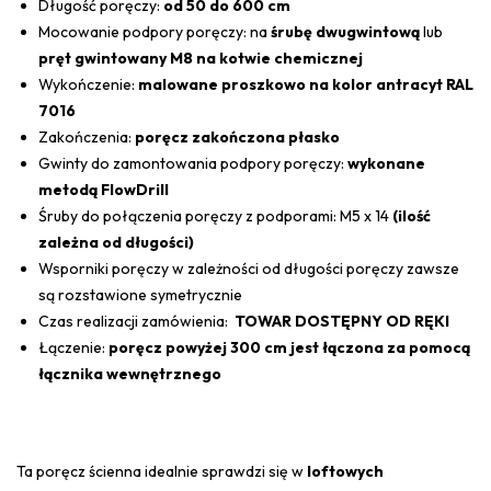
Długość poręczy:
od 50 do 600 cm
Mocowanie podpory poręczy: na
śrubę dwugwintową
lub
pręt gwintowany M8 na kotwie
chemicznej
Wykończenie:
malowane proszkowo na kolor antracyt RAL
7016
Zakończenia:
poręcz zakończona płasko
Gwinty do zamontowania podpory poręczy:
wykonane
metodą FlowDrill
Śruby do połączenia poręczy z podporami: M5 x 14
(ilość
zależna od długości)
Wsporniki poręczy w zależności od długości poręczy zawsze
są rozstawione symetrycznie
Czas realizacji zamówienia:
TOWAR DOSTĘPNY OD RĘKI
Łączenie:
poręcz powyżej 300 cm jest łączona za pomocą
łącznika wewnętrznego
Ta poręcz ścienna idealnie sprawdzi się w
loftowych