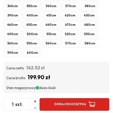
340cm
350cm
360cm
370cm
380cm
390cm
400cm
410cm
420cm
430cm
440cm
450cm
460cm
470cm
480cm
490cm
500cm
510cm
520cm
530cm
540cm
550cm
560cm
570cm
580cm
590cm
600cm
162.52 zł
Cena netto
199.90 zł
Cena brutto
Stan magazynowy
duża ilość
+
szt.
DODAJ DO KOSZYKA
-