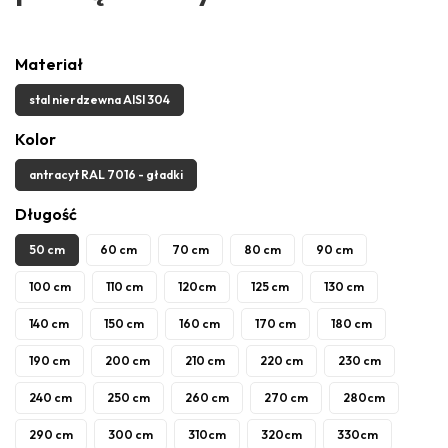
Materiał
stal nierdzewna AISI 304
Kolor
antracyt RAL 7016 - gładki
Długość
50 cm
60 cm
70 cm
80 cm
90 cm
100 cm
110 cm
120cm
125 cm
130 cm
140 cm
150 cm
160 cm
170 cm
180 cm
190 cm
200 cm
210 cm
220 cm
230 cm
240 cm
250 cm
260 cm
270 cm
280cm
290 cm
300 cm
310cm
320cm
330cm