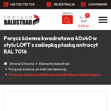
+48 720 755 700
REJESTRACJA
LOGOWANIE
0
0.00
zł
Poręcz ścienna kwadratowa 40x40 w
stylu LOFT z zaślepką płaską antracyt
RAL 7016
Strona Główna
Elementy balustrad
Poręcze ścienne ze stali nierdzewnej
Poręcze ścienne schodowe kwadratowe lakierowane