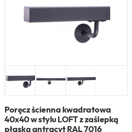
Poręcz ścienna kwadratowa
40x40 w stylu LOFT z zaślepką
płaską antracyt RAL 7016