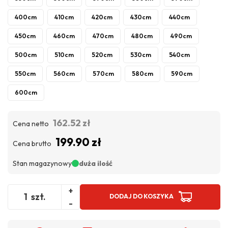
400cm
410cm
420cm
430cm
440cm
450cm
460cm
470cm
480cm
490cm
500cm
510cm
520cm
530cm
540cm
550cm
560cm
570cm
580cm
590cm
600cm
162.52 zł
Cena netto
199.90 zł
Cena brutto
Stan magazynowy
duża ilość
+
szt.
DODAJ DO KOSZYKA
-