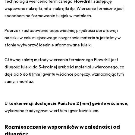
Technologia wiercenia termicznego
Flowdrill
, zastępuję
wspawane nakrętki, nito-nakrętki itp. Wiercenie termiczne jest
sposobem na formowanie tulejek w metalach.
Poprzez zastosowanie odpowiedniej prędkości obrotowej i
nacisku w celu miejscowego rozgrzania materiału jesteśmy w
stanie wytworzyć idealnie uformowane tulejki.
Główną zaletą metody wiercenia termicznego Flowdrill jest
długość tulejki do 3-krotnej grubości materiału wierconego, co
daje od 6 do 8 [mm] gwintu wściance poręczy, wzmacniając tym
samym montaż.
U konkurencji dostajecie Państwo 2 [mm] gwintu w ściance,
wykonane tradycyjnym wiertłem i gwintownikiem.
Rozmieszczenie wsporników w zależności od
długości: