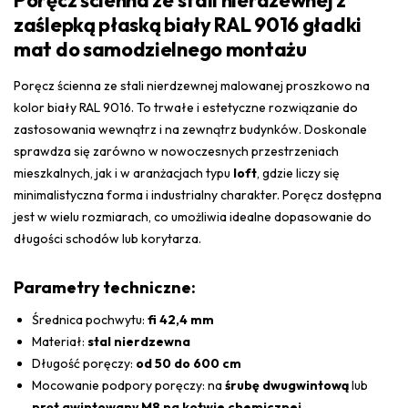
Poręcz ścienna ze stali nierdzewnej z
zaślepką płaską biały RAL 9016 gładki
mat do samodzielnego montażu
Poręcz ścienna ze stali nierdzewnej malowanej proszkowo na
kolor biały RAL 9016. To trwałe i estetyczne rozwiązanie do
zastosowania wewnątrz i na zewnątrz budynków. Doskonale
sprawdza się zarówno w nowoczesnych przestrzeniach
mieszkalnych, jak i w aranżacjach typu
loft
, gdzie liczy się
minimalistyczna forma i industrialny charakter. Poręcz dostępna
jest w wielu rozmiarach, co umożliwia idealne dopasowanie do
długości schodów lub korytarza.
Parametry techniczne:
Średnica pochwytu:
fi 42,4 mm
Materiał:
stal nierdzewna
Długość poręczy:
od 50 do 600 cm
Mocowanie podpory poręczy: na
śrubę dwugwintową
lub
pręt gwintowany M8 na kotwie
chemicznej