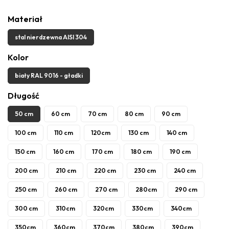
Materiał
stal nierdzewna AISI 304
Kolor
biały RAL 9016 - gładki
Długość
50 cm
60 cm
70 cm
80 cm
90 cm
100 cm
110 cm
120cm
130 cm
140 cm
150 cm
160 cm
170 cm
180 cm
190 cm
200 cm
210 cm
220 cm
230 cm
240 cm
250 cm
260 cm
270 cm
280cm
290 cm
300 cm
310cm
320cm
330cm
340cm
350cm
360cm
370cm
380cm
390cm