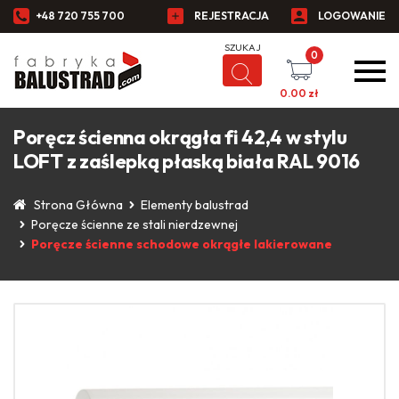
+48 720 755 700
REJESTRACJA
LOGOWANIE
0
0.00
zł
​Poręcz ścienna okrągła fi 42,4 w stylu
LOFT z zaślepką płaską biała ​RAL 9016​
Strona Główna
Elementy balustrad
Poręcze ścienne ze stali nierdzewnej
Poręcze ścienne schodowe okrągłe lakierowane