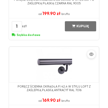
ZAŚLEPKĄ PŁASKĄ CZARNA RAL 9005
199.90 zł
od
brutto
1
szt
KUPUJĘ
Szybka dostawa
​PORĘCZ ŚCIENNA OKRĄGŁA FI 42,4 W STYLU LOFT Z
ZAŚLEPKĄ PŁASKĄ ANTRACYT ​RAL 7016​
169.90 zł
od
brutto