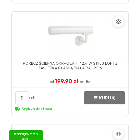
​PORĘCZ ŚCIENNA OKRĄGŁA FI 42,4 W STYLU LOFT Z
ZAŚLEPKĄ PŁASKĄ BIAŁA ​RAL 9016​
199.90 zł
od
brutto
1
szt
KUPUJĘ
Szybka dostawa
DOSTĘPNY OD
RĘKI