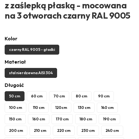
z zaślepką płaską - mocowana
na 3 otworach czarny RAL 9005
Kolor
czarny RAL 9005 - gładki
Materiał
stal nierdzewna AISI 304
Długość
50 cm
60 cm
70 cm
80 cm
90 cm
100 cm
110 cm
120cm
130 cm
140 cm
150 cm
160 cm
170 cm
180 cm
190 cm
200 cm
210 cm
220 cm
230 cm
240 cm