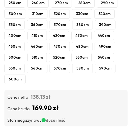
250 cm
260 cm
270 cm
280cm
290 cm
300 cm
310cm
320cm
330cm
340cm
350cm
360cm
370cm
380cm
390cm
400cm
410cm
420cm
430cm
440cm
450cm
460cm
470cm
480cm
490cm
500cm
510cm
520cm
530cm
540cm
550cm
560cm
570cm
580cm
590cm
600cm
138.13 zł
Cena netto
169.90 zł
Cena brutto
Stan magazynowy
duża ilość