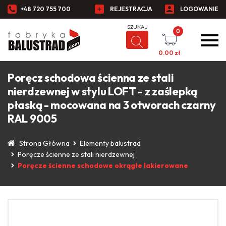
+48 720 755 700
REJESTRACJA
LOGOWANIE
0
0.00
zł
Poręcz schodowa ścienna ze stali
nierdzewnej w stylu LOFT - z zaślepką
płaską - mocowana na 3 otworach czarny
RAL 9005
Strona Główna
Elementy balustrad
Poręcze ścienne ze stali nierdzewnej
Poręcze ścienne schodowe okrągłe lakierowane