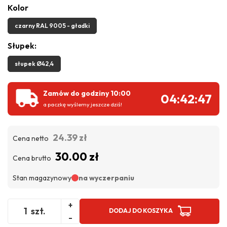
Kolor
czarny RAL 9005 - gładki
Słupek:
słupek Ø42,4
Zamów do godziny 10:00
04:42:47
a paczkę wyślemy jeszcze dziś!
24.39 zł
Cena netto
30.00 zł
Cena brutto
Stan magazynowy
na wyczerpaniu
+
szt.
DODAJ DO KOSZYKA
-