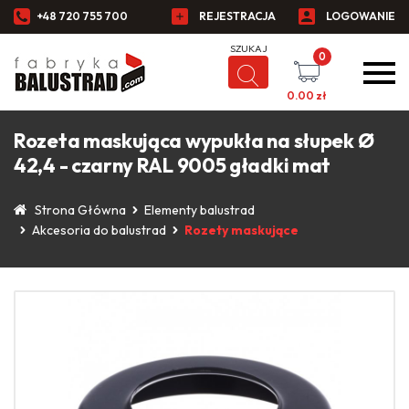
+48 720 755 700
REJESTRACJA
LOGOWANIE
0
0.00
zł
Rozeta maskująca wypukła na słupek Ø
42,4 - czarny RAL 9005 gładki mat
Strona Główna
Elementy balustrad
Akcesoria do balustrad
Rozety maskujące