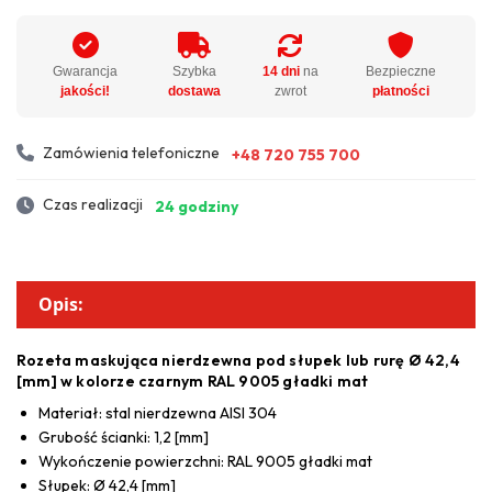
Gwarancja
Szybka
14 dni
na
Bezpieczne
jakości!
dostawa
zwrot
płatności
Zamówienia telefoniczne
+48 720 755 700
Czas realizacji
24 godziny
Opis:
Rozeta maskująca nierdzewna pod słupek lub rurę Ø 42,4
[mm] w kolorze czarnym RAL 9005 gładki mat
Materiał: stal nierdzewna AISI 304
Grubość ścianki: 1,2 [mm]
Wykończenie powierzchni: RAL 9005 gładki mat
Słupek: Ø 42,4 [mm]