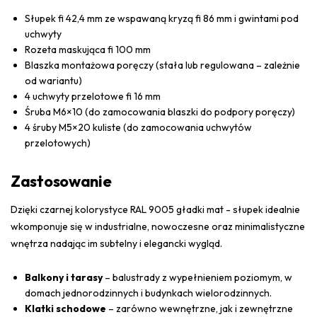
Słupek fi 42,4 mm ze wspawaną kryzą fi 86 mm i gwintami pod
uchwyty
Rozeta maskująca fi 100 mm
Blaszka montażowa poręczy (stała lub regulowana – zależnie
od wariantu)
4 uchwyty przelotowe fi 16 mm
Śruba M6×10 (do zamocowania blaszki do podpory poręczy)
4 śruby M5×20 kuliste (do zamocowania uchwytów
przelotowych)
Zastosowanie
Dzięki czarnej kolorystyce RAL 9005 gładki mat - słupek idealnie
wkomponuje się w industrialne, nowoczesne oraz minimalistyczne
wnętrza nadając im subtelny i elegancki wygląd.
Balkony i tarasy
– balustrady z wypełnieniem poziomym, w
domach jednorodzinnych i budynkach wielorodzinnych.
Klatki schodowe
– zarówno wewnętrzne, jak i zewnętrzne