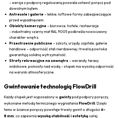
- wersja z podporą regulowaną pozwala ustawić poręcz pod
dowolnym kątem.
Antresole i galerie
– lekkie, loftowe formy zabezpieczające
przed wypadnięciem.
Obiekty komercyjne
– biurowce, hotele, restauracje
- industrialny czarny mat RAL 9005 podkreśla nowoczesny
charakter wnętrz.
Przestrzenie publiczne
– szkoły, urzędy, szpitale, galerie
handlowe – odporność stali nierdzewnej i trwała powłoka
gwarantują solidną wytrzymałość.
Strefy rekreacyjne na zewnątrz
– werandy, tarasy
widokowe, pomosty nad wodą - słupek ma wysoką odporność
na warunki atmosferyczne.
Gwintowanie technologią FlowDrill
Każdy słupek jest wyposażony w
gwinty
pod podpory poręczy,
wykonane metodą termicznego wygniatania
FlowDrill
. Dzięki
temu w ściance poręczy powstaje trwały gwint o długości
6–
8 mm
, co zapewnia
wysoką stabilność i estetykę
całej