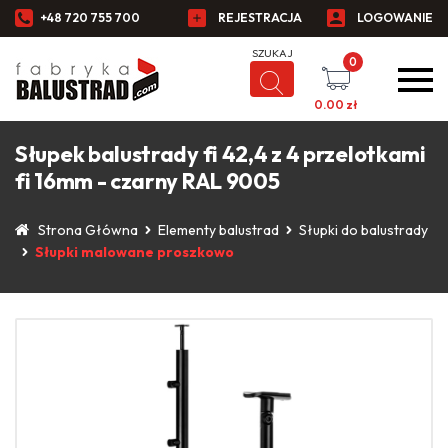
+48 720 755 700
REJESTRACJA
LOGOWANIE
0
0.00
zł
Słupek balustrady fi 42,4 z 4 przelotkami
fi 16mm - czarny RAL 9005
Strona Główna
Elementy balustrad
Słupki do balustrady
Słupki malowane proszkowo