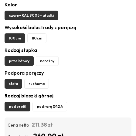
Kolor
czarny RAL 9005 - gładki
Wysokość balustrady z poręczą
100cm
110cm
Rodzaj słupka
przelotowy
narożny
Podpora poręczy
stała
ruchoma
Rodzaj blaszki górnej
pod profil
pod rurę Ø42,4
211.38 zł
Cena netto
260.00 zł