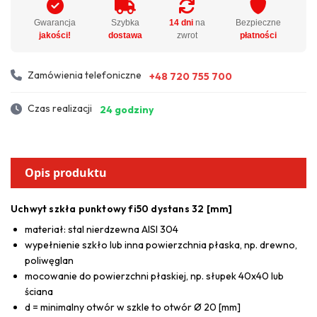
Gwarancja
Szybka
14 dni
na
Bezpieczne
jakości!
dostawa
zwrot
płatności
Zamówienia telefoniczne
+48 720 755 700
Czas realizacji
24 godziny
Opis produktu
Uchwyt szkła punktowy fi50 dystans 32 [mm]
materiał: stal nierdzewna AISI 304
wypełnienie szkło lub inna powierzchnia płaska, np. drewno,
poliwęglan
mocowanie do powierzchni płaskiej, np. słupek 40x40 lub
ściana
d = minimalny otwór w szkle to otwór Ø 20 [mm]