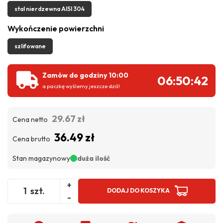
stal nierdzewna AISI 304
Wykończenie powierzchni
szlifowane
Zamów do godziny 10:00
06:50:41
a paczkę wyślemy jeszcze dziś!
29.67 zł
Cena netto
36.49 zł
Cena brutto
Stan magazynowy
duża ilość
+
szt.
DODAJ DO KOSZYKA
-