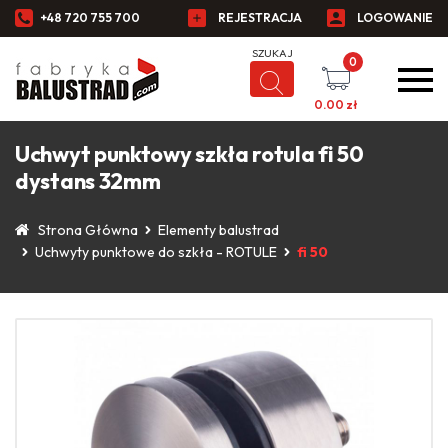
+48 720 755 700
REJESTRACJA
LOGOWANIE
0
0.00
zł
Uchwyt punktowy szkła rotula fi 50
dystans 32mm
Strona Główna
Elementy balustrad
Uchwyty punktowe do szkła - ROTULE
fi 50