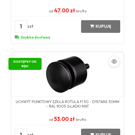
47.00 zł
od
brutto
1
szt
KUPUJĘ
Szybka dostawa
DOSTĘPNY OD
RĘKI
UCHWYT PUNKTOWY SZKŁA ROTULA FI 50 - DYSTANS 30MM
- RAL 9005 GŁADKI MAT
53.00 zł
od
brutto
1
szt
KUPUJĘ