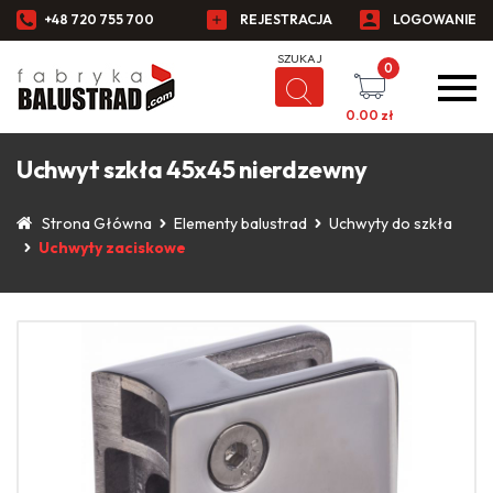
+48 720 755 700
REJESTRACJA
LOGOWANIE
0
0.00
zł
Uchwyt szkła 45x45 nierdzewny
Strona Główna
Elementy balustrad
Uchwyty do szkła
Uchwyty zaciskowe