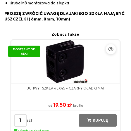
śruba M8 montażowa do słupka
PROSZĘ ZWRÓCIĆ UWAGĘ DLA JAKIEGO SZKŁA MAJĄ BYĆ
USZCZELKI ( 6mm, 8mm, 10mm)
Zobacz także
DOSTĘPNY OD
RĘKI
UCHWYT SZKŁA 45X45 - CZARNY GŁADKI MAT
19.50 zł
od
brutto
1
szt
KUPUJĘ
Szybka dostawa