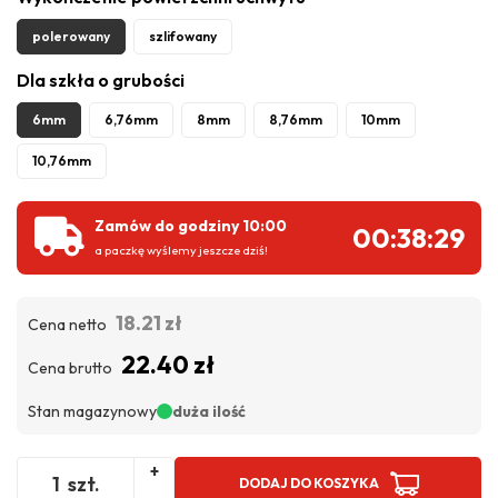
polerowany
szlifowany
Dla szkła o grubości
6mm
6,76mm
8mm
8,76mm
10mm
10,76mm
Zamów do godziny 10:00
00:38:29
a paczkę wyślemy jeszcze dziś!
18.21 zł
Cena netto
22.40 zł
Cena brutto
Stan magazynowy
duża ilość
+
szt.
DODAJ DO KOSZYKA
-