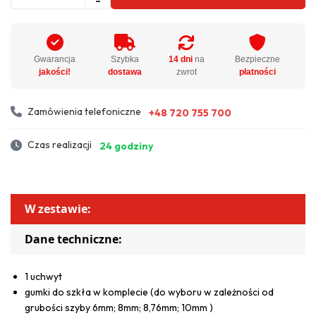
Gwarancja
Szybka
14 dni
na
Bezpieczne
jakości!
dostawa
zwrot
płatności
Zamówienia telefoniczne
+48 720 755 700
Czas realizacji
24 godziny
W zestawie:
Dane techniczne:
1 uchwyt
gumki do szkła w komplecie (do wyboru w zależności od
grubości szyby 6mm; 8mm; 8,76mm; 10mm )