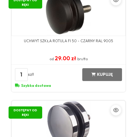
DOSTĘPNY OD
RĘKI
UCHWYT SZKŁA ROTULA FI 50 - CZARNY RAL 9005
29.00 zł
od
brutto
1
szt
KUPUJĘ
Szybka dostawa
DOSTĘPNY OD
RĘKI