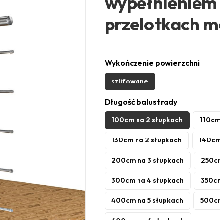
wypełnieniem 
przelotkach 
Wykończenie powierzchni
szlifowane
Długość balustrady
100cm na 2 słupkach
110cm
130cm na 2 słupkach
140cm
200cm na 3 słupkach
250cm
300cm na 4 słupkach
350cm
400cm na 5 słupkach
500cm