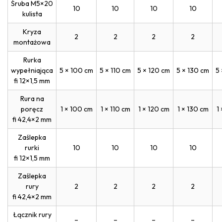
Śruba M5×20
10
10
10
10
kulista
Kryza
2
2
2
2
montażowa
Rurka
wypełniająca
5 × 100 cm
5 × 110 cm
5 × 120 cm
5 × 130 cm
5
fi 12×1,5 mm
Rura na
poręcz
1 × 100 cm
1 × 110 cm
1 × 120 cm
1 × 130 cm
1
fi 42,4×2 mm
Zaślepka
rurki
10
10
10
10
fi 12×1,5 mm
Zaślepka
rury
2
2
2
2
fi 42,4×2 mm
Łącznik rury
–
–
–
–