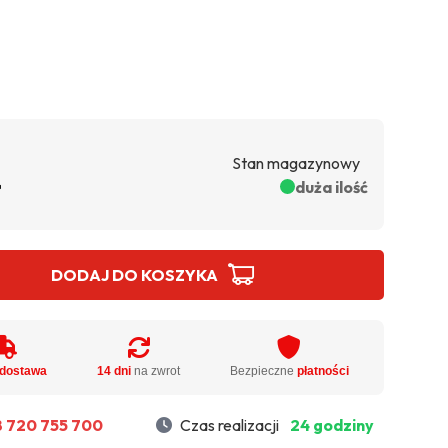
Stan magazynowy
ł
duża ilość
DODAJ DO KOSZYKA
dostawa
14 dni
na zwrot
Bezpieczne
płatności
 720 755 700
Czas realizacji
24 godziny