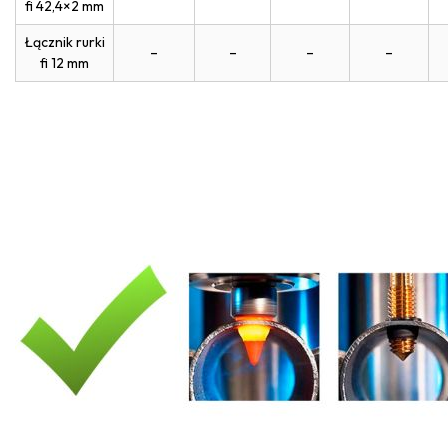
fi 42,4×2 mm
Łącznik rurki
–
–
–
–
fi 12 mm