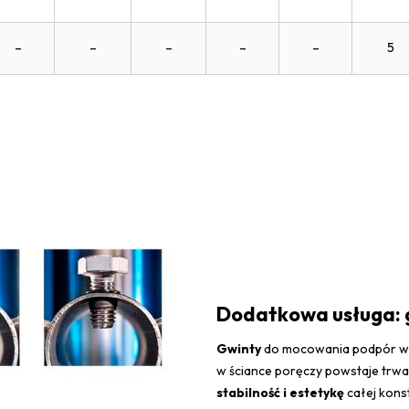
–
–
–
–
–
5
Dodatkowa usługa: 
Gwinty
do mocowania podpór wy
w ściance poręczy powstaje trwa
stabilność i estetykę
całej konst