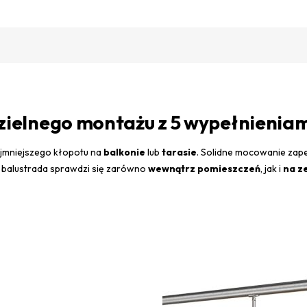
elnego montażu z 5 wypełnieniami z
jmniejszego kłopotu na
balkonie
lub
tarasie
. Solidne mocowanie za
, balustrada sprawdzi się zarówno
wewnątrz pomieszczeń
, jak i
na z