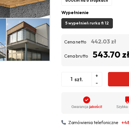
600cm na 6 słupkach
Wypełnienie
5 wypełnień rurka fi 12
442.03 zł
Cena netto
543.70 z
Cena brutto
+
szt.
-
Gwarancja
jakości!
Szybka
Zamówienia telefoniczne
+48