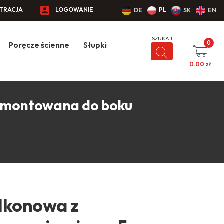
STRACJA
LOGOWANIE
PL
DE
SK
EN
0
Poręcze ścienne
Słupki
0.00
zł
h montowana do boku
lkonowa z