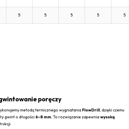
5
5
5
5
5
gwintowanie poręczy
konujemy metodą termicznego wygniatania
FlowDrill
, dzięki czemu
ły gwint o długości
6–8 mm
. To rozwiązanie zapewnia
wysoką
rukcji.