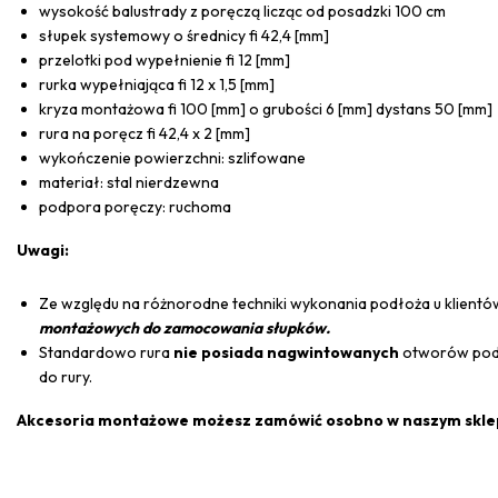
wysokość balustrady z poręczą licząc od posadzki 100 cm
słupek systemowy o średnicy fi 42,4 [mm]
przelotki pod wypełnienie fi 12 [mm]
rurka wypełniająca fi 12 x 1,5 [mm]
kryza montażowa fi 100 [mm] o grubości 6 [mm] dystans 50 [mm]
rura na poręcz fi 42,4 x 2 [mm]
wykończenie powierzchni: szlifowane
materiał: stal nierdzewna
podpora poręczy: ruchoma
Uwagi:
Ze względu na różnorodne techniki wykonania podłoża u klientó
montażowych do zamocowania słupków.
Standardowo rura
nie posiada nagwintowanych
otworów pod
do rury.
Akcesoria montażowe możesz zamówić osobno w naszym skle