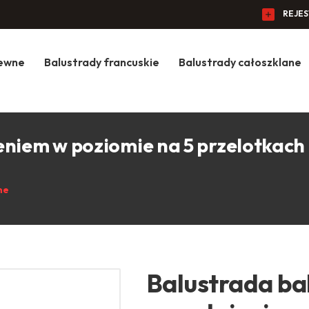
REJE
zewne
Balustrady francuskie
Balustrady całoszklane
eniem w poziomie na 5 przelotkac
ne
Balustrada ba