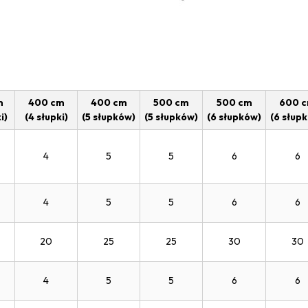
m
400 cm
400 cm
500 cm
500 cm
600 
i)
(4 słupki)
(5 słupków)
(5 słupków)
(6 słupków)
(6 słup
4
5
5
6
6
4
5
5
6
6
20
25
25
30
30
4
5
5
6
6