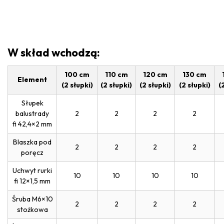
W skład wchodzą:
100 cm
110 cm
120 cm
130 cm
Element
(2 słupki)
(2 słupki)
(2 słupki)
(2 słupki)
(
Słupek
balustrady
2
2
2
2
fi 42,4×2 mm
Blaszka pod
2
2
2
2
poręcz
Uchwyt rurki
10
10
10
10
fi 12×1,5 mm
Śruba M6×10
2
2
2
2
stożkowa