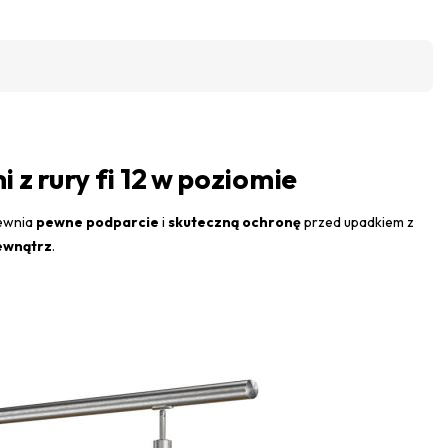
 rury fi 12 w poziomie
pewnia
pewne podparcie
i
skuteczną ochronę
przed upadkiem z
ewnątrz
.