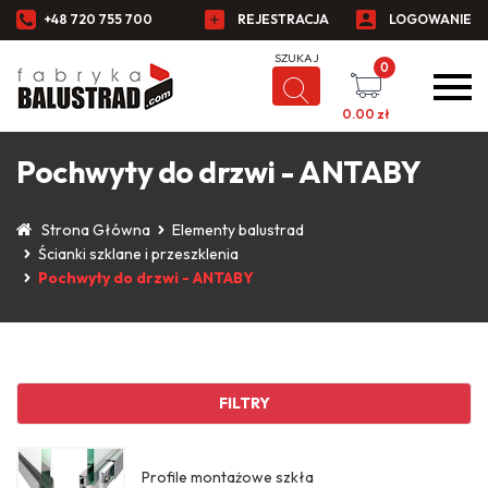
+48 720 755 700
REJESTRACJA
LOGOWANIE
0
0.00
zł
Pochwyty do drzwi - ANTABY
Strona Główna
Elementy balustrad
Ścianki szklane i przeszklenia
Pochwyty do drzwi - ANTABY
FILTRY
Profile montażowe szkła