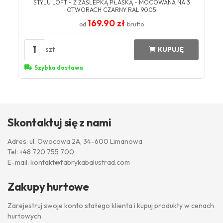
STYLU LOFT - Z ZAŚLEPKĄ PŁASKĄ - MOCOWANA NA 3
OTWORACH CZARNY RAL 9005
169.90 zł
od
brutto
1
szt
KUPUJĘ
Szybka dostawa
Skontaktuj się z nami
Adres: ul. Owocowa 2A, 34-600 Limanowa
Tel:
+48 720 755 700
E-mail:
kontakt@fabrykabalustrad.com
Zakupy hurtowe
Zarejestruj swoje konto stałego klienta i kupuj produkty w cenach
hurtowych