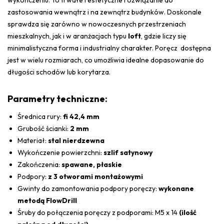
zastosowania wewnątrz i na zewnątrz budynków. Doskonale
sprawdza się zarówno w nowoczesnych przestrzeniach
mieszkalnych, jak i w aranżacjach typu
loft
, gdzie liczy się
minimalistyczna forma i industrialny charakter. Poręcz dostępna
jest w wielu rozmiarach, co umożliwia idealne dopasowanie do
długości schodów lub korytarza.
Parametry techniczne:
Średnica rury:
fi 42,4 mm
Grubość ścianki:
2 mm
Materiał:
stal nierdzewna
Wykończenie powierzchni:
szlif satynowy
Zakończenia:
spawane, płaskie
Podpory:
z 3 otworami montażowymi
Gwinty do zamontowania podpory poręczy:
wykonane
metodą FlowDrill
Śruby do połączenia poręczy z podporami: M5 x 14
(ilość