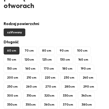
otworach
Rodzaj powierzchni
szlifowany
Długość
60 cm
70 cm
80 cm
90 cm
100 cm
110 cm
120cm
125 cm
130 cm
140 cm
150 cm
160 cm
170 cm
180 cm
190 cm
200 cm
210 cm
220 cm
230 cm
240 cm
250 cm
260 cm
270 cm
280cm
290 cm
300 cm
310cm
320cm
330cm
340cm
350cm
350cm
360cm
370cm
380cm