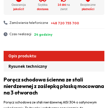
Gwarancja
Szybka
14 dni
na
Bezpieczne
jakości!
dostawa
zwrot
płatności
Zamówienia telefoniczne
+48 720 755 700
Czas realizacji
24 godziny
Opis produktu
Rysunek techniczny
Poręcz schodowa ścienna ze stali
nierdzewnej z zaślepką płaską mocowana
na 3 otworach
Poręcz schodowa ze stali nierdzewnej AISI 304 o satynowym
wykończeniu. To trwałe i estetyczne rozwiązanie do