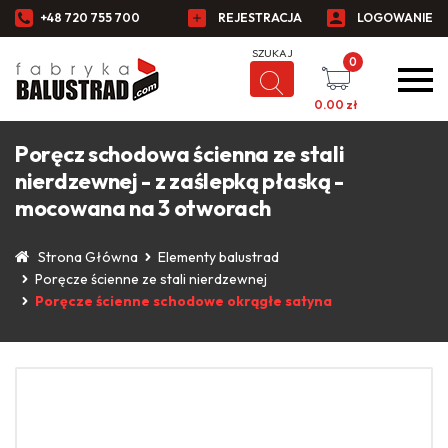
+48 720 755 700
REJESTRACJA
LOGOWANIE
0
0.00
zł
Poręcz schodowa ścienna ze stali
nierdzewnej - z zaślepką płaską -
mocowana na 3 otworach
Strona Główna
Elementy balustrad
Poręcze ścienne ze stali nierdzewnej
Poręcze ścienne schodowe okrągłe satyna