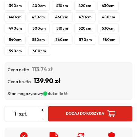
390cm
400cm
410cm
420cm
430cm
440cm
450cm
460cm
470cm
480cm
490cm
500cm
510cm
520cm
530cm
540cm
550cm
560cm
570cm
580cm
590cm
600cm
113.74 zł
Cena netto
139.90 zł
Cena brutto
Stan magazynowy
duża ilość
+
szt.
DODAJ DO KOSZYKA
-