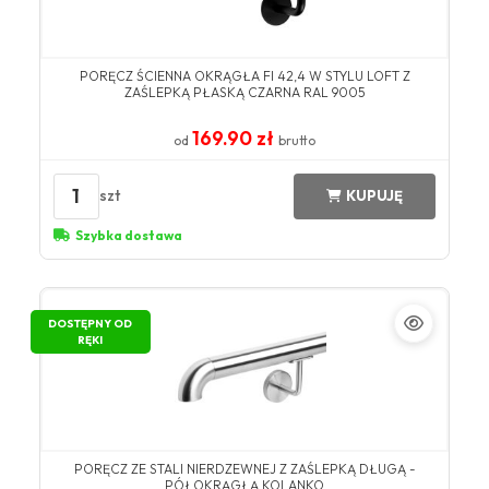
PORĘCZ ŚCIENNA OKRĄGŁA FI 42,4 W STYLU LOFT Z
ZAŚLEPKĄ PŁASKĄ CZARNA RAL 9005
169.90 zł
od
brutto
1
szt
KUPUJĘ
Szybka dostawa
DOSTĘPNY OD
RĘKI
PORĘCZ ZE STALI NIERDZEWNEJ Z ZAŚLEPKĄ DŁUGĄ -
PÓŁOKRĄGŁĄ KOLANKO