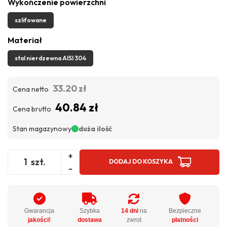
Wykończenie powierzchni
szlifowane
Materiał
stal nierdzewna AISI 304
33.20 zł
Cena netto
40.84 zł
Cena brutto
Stan magazynowy
duża ilość
+
szt.
DODAJ DO KOSZYKA
-
Gwarancja
Szybka
14 dni
na
Bezpieczne
jakości!
dostawa
zwrot
płatności