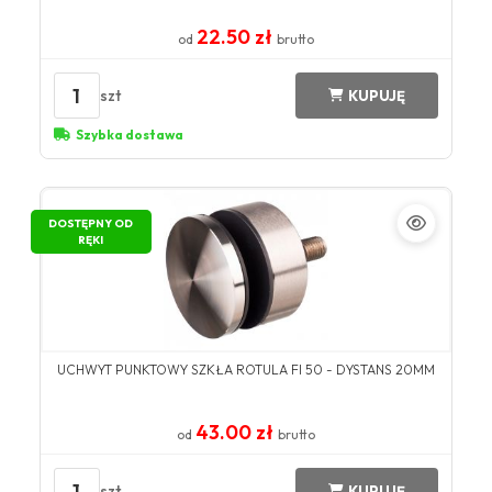
22.50 zł
od
brutto
1
szt
KUPUJĘ
Szybka dostawa
DOSTĘPNY OD
RĘKI
UCHWYT PUNKTOWY SZKŁA ROTULA FI 50 - DYSTANS 20MM
43.00 zł
od
brutto
1
szt
KUPUJĘ