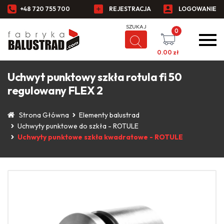
+48 720 755 700
REJESTRACJA
LOGOWANIE
0
0.00
zł
Uchwyt punktowy szkła rotula fi 50
regulowany FLEX 2
Strona Główna
Elementy balustrad
Uchwyty punktowe do szkła - ROTULE
Uchwyty punktowe szkła kwadratowe - ROTULE