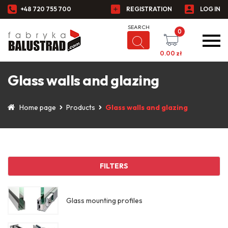
+48 720 755 700
REGISTRATION
LOG IN
0
0.00
zł
Glass walls and glazing
Home page
Products
Glass walls and glazing
FILTERS
Glass mounting profiles