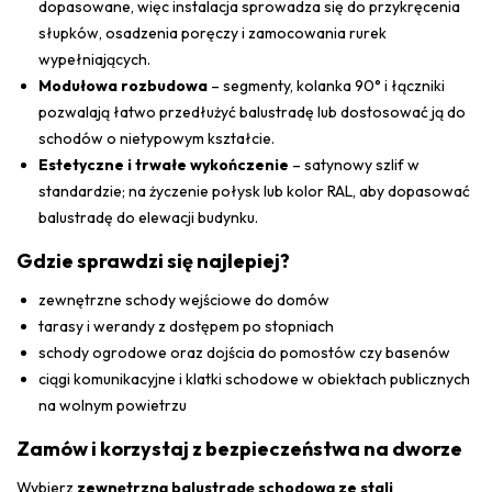
dopasowane, więc instalacja sprowadza się do przykręcenia
słupków, osadzenia poręczy i zamocowania rurek
wypełniających.
Modułowa rozbudowa
– segmenty, kolanka 90° i łączniki
pozwalają łatwo przedłużyć balustradę lub dostosować ją do
schodów o nietypowym kształcie.
Estetyczne i trwałe wykończenie
– satynowy szlif w
standardzie; na życzenie połysk lub kolor RAL, aby dopasować
balustradę do elewacji budynku.
Gdzie sprawdzi się najlepiej?
zewnętrzne schody wejściowe do domów
tarasy i werandy z dostępem po stopniach
schody ogrodowe oraz dojścia do pomostów czy basenów
ciągi komunikacyjne i klatki schodowe w obiektach publicznych
na wolnym powietrzu
Zamów i korzystaj z bezpieczeństwa na dworze
Wybierz
zewnętrzną balustradę schodową ze stali