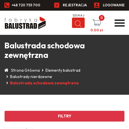
+48 720 755 700
REJESTRACJA
LOGOWANIE
0
0.00
zł
Balustrada schodowa
zewnętrzna
Strona Główna
Elementy balustrad
Balustrady nierdzewne
Balustrada schodowa zewnętrzna
FILTRY