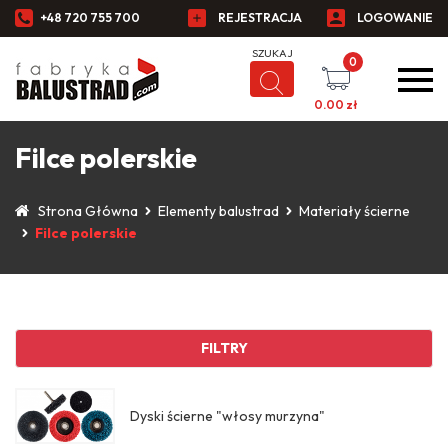
+48 720 755 700
REJESTRACJA
LOGOWANIE
0
0.00
zł
Filce polerskie
Strona Główna
Elementy balustrad
Materiały ścierne
Filce polerskie
FILTRY
Dyski ścierne "włosy murzyna"