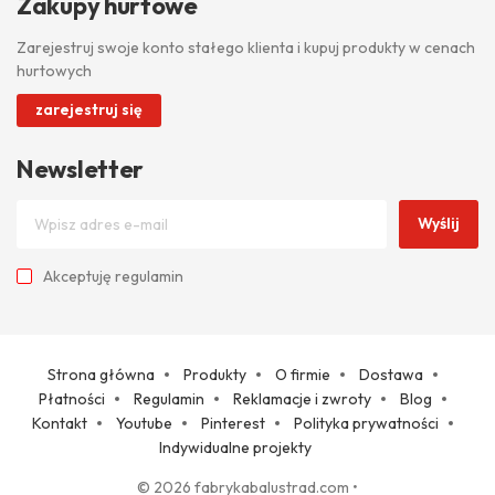
Zakupy hurtowe
Zarejestruj swoje konto stałego klienta i kupuj produkty w cenach
hurtowych
zarejestruj się
Newsletter
Wyślij
Akceptuję
regulamin
Strona główna
Produkty
O firmie
Dostawa
Płatności
Regulamin
Reklamacje i zwroty
Blog
Kontakt
Youtube
Pinterest
Polityka prywatności
Indywidualne projekty
© 2026 fabrykabalustrad.com
•