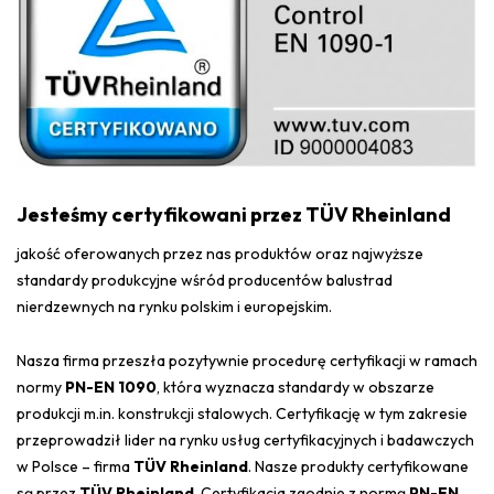
Jesteśmy certyfikowani przez TÜV Rheinland
jakość oferowanych przez nas produktów oraz najwyższe
standardy produkcyjne wśród producentów balustrad
nierdzewnych na rynku polskim i europejskim.
Nasza firma przeszła pozytywnie procedurę certyfikacji w ramach
normy
PN-EN 1090
, która wyznacza standardy w obszarze
produkcji m.in. konstrukcji stalowych. Certyfikację w tym zakresie
przeprowadził lider na rynku usług certyfikacyjnych i badawczych
w Polsce – firma
TÜV Rheinland
. Nasze produkty certyfikowane
są przez
TÜV Rheinland
. Certyfikacja zgodnie z normą
PN-EN