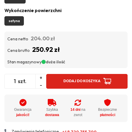
Wykończenie powierzchni
satyna
204.00 zł
Cena netto
250.92 zł
Cena brutto
Stan magazynowy
duża ilość
+
szt.
DODAJ DO KOSZYKA
-
Gwarancja
Szybka
14 dni
na
Bezpieczne
jakości!
dostawa
zwrot
płatności
Zamówienia telefoniczne
+48 720 755 700