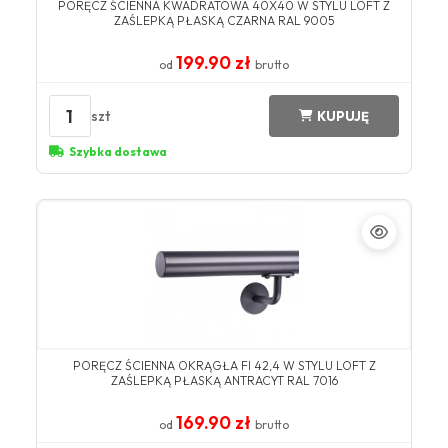
PORĘCZ ŚCIENNA KWADRATOWA 40X40 W STYLU LOFT Z
ZAŚLEPKĄ PŁASKĄ CZARNA RAL 9005
199.90 zł
od
brutto
1
szt
KUPUJĘ
Szybka dostawa
​PORĘCZ ŚCIENNA OKRĄGŁA FI 42,4 W STYLU LOFT Z
ZAŚLEPKĄ PŁASKĄ ANTRACYT ​RAL 7016​
169.90 zł
od
brutto