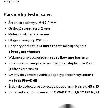
korytarza.
Parametry techniczne:
Średnica pochwytu:
fi 42,4 mm
Grubość ścianki rury:
2 mm
Materiał:
stal nierdzewna
Długość poręczy:
290 cm
Podpory poręczy:
3 sztuki
z rozetą maskującą na
3
otwory montażowe
Wykończenie powierzchni:
szczotkowane (satyna)
Zakończenia:
poręcz zakończona zaślepkami - 2 szt.
(zaślepka płaska)
Gwinty do zamontowania podpory poręczy:
wykonane
metodą FlowDrill
Śruby do połączenia poręczy z podporami:
6 sztuk M5 x 15
Czas realizacji zamówienia:
TOWAR DOSTĘPNY OD RĘKI