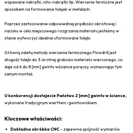
wspawane nakrętki, nito-nakrętki itp. Wiercenie termiczne jest
sposobem na formowanie tulejek w metalach.
Poprzez zastosowanie odpowiedniej prędkości obrotowej i
nacisku w celu miejscowego rozgrzania materiału jesteśmy w
stanie wytworzyć idealnie uformowane tulejki.
Główną zaletą metody wiercenia termicznego Flowdrill jest
długość tulejki do 3-krotnej grubości materiału wierconego, co
daje od 6 do 8 [mm] gwintu wściance poręczy, wzmacniając tym
samym montaż.
U konkurencji dostajecie Państwo 2 [mm] gwintu w ściance,
wykonane tradycyjnym wiertłem i gwintownikiem.
Kluczowe właściwości:
Dokładna obróbka CNC
– zapewnia spójność wymiarów