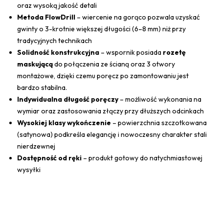
oraz wysoką jakość detali
Metoda FlowDrill
– wiercenie na gorąco pozwala uzyskać
gwinty o 3-krotnie większej długości (6–8 mm) niż przy
tradycyjnych technikach
Solidność konstrukcyjna
– wspornik posiada
rozetę
maskującą
do połączenia ze ścianą oraz 3 otwory
montażowe, dzięki czemu poręcz po zamontowaniu jest
bardzo stabilna.
Indywidualna długość poręczy
– możliwość wykonania na
wymiar oraz zastosowania złączy przy dłuższych odcinkach
Wysokiej klasy wykończenie
– powierzchnia szczotkowana
(satynowa) podkreśla elegancję i nowoczesny charakter stali
nierdzewnej
Dostępność od ręki
– produkt gotowy do natychmiastowej
wysyłki