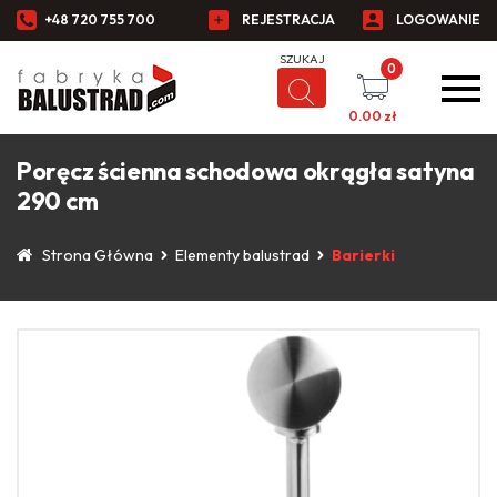
+48 720 755 700
REJESTRACJA
LOGOWANIE
0
0.00
zł
Poręcz ścienna schodowa okrągła satyna
290 cm
Strona Główna
Elementy balustrad
Barierki