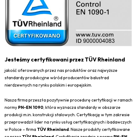
Jesteśmy certyfikowani przez TÜV Rheinland
jakość oferowanych przez nas produktów oraz najwyższe
standardy produkcyjne wśród producentów balustrad
nierdzewnych na rynku polskim i europejskim.
Nasza firma przeszła pozytywnie procedurę certyfikacji w ramach
normy
PN-EN 1090
, która wyznacza standardy w obszarze
produkcji m.in. konstrukcji stalowych. Certyfikację w tym zakresie
przeprowadził lider na rynku usług certyfikacyjnych i badawczych
w Polsce – firma
TÜV Rheinland
. Nasze produkty certyfikowane
są przez
TÜV Rheinland
. Certyfikacja zgodnie z normą
PN-EN