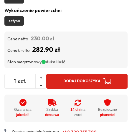
Wykończenie powierzchni
satyna
230.00 zł
Cena netto
282.90 zł
Cena brutto
Stan magazynowy
duża ilość
+
szt.
DODAJ DO KOSZYKA
-
Gwarancja
Szybka
14 dni
na
Bezpieczne
jakości!
dostawa
zwrot
płatności
Zamówienia telefoniczne
+48 720 755 700