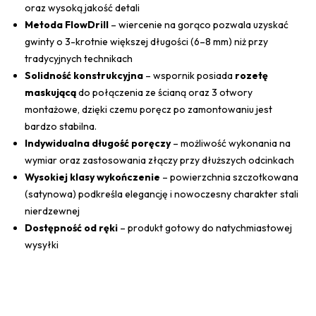
oraz wysoką jakość detali
Metoda FlowDrill
– wiercenie na gorąco pozwala uzyskać
gwinty o 3-krotnie większej długości (6–8 mm) niż przy
tradycyjnych technikach
Solidność konstrukcyjna
– wspornik posiada
rozetę
maskującą
do połączenia ze ścianą oraz 3 otwory
montażowe, dzięki czemu poręcz po zamontowaniu jest
bardzo stabilna.
Indywidualna długość poręczy
– możliwość wykonania na
wymiar oraz zastosowania złączy przy dłuższych odcinkach
Wysokiej klasy wykończenie
– powierzchnia szczotkowana
(satynowa) podkreśla elegancję i nowoczesny charakter stali
nierdzewnej
Dostępność od ręki
– produkt gotowy do natychmiastowej
wysyłki