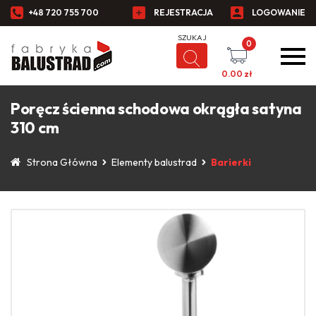
+48 720 755 700
REJESTRACJA
LOGOWANIE
0
0.00
zł
Poręcz ścienna schodowa okrągła satyna
310 cm
Strona Główna
Elementy balustrad
Barierki