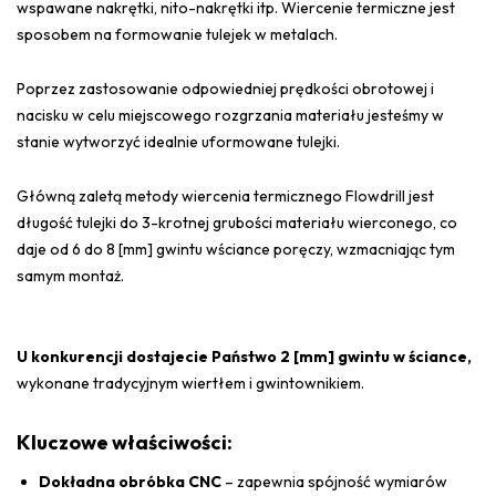
wspawane nakrętki, nito-nakrętki itp. Wiercenie termiczne jest
sposobem na formowanie tulejek w metalach.
Poprzez zastosowanie odpowiedniej prędkości obrotowej i
nacisku w celu miejscowego rozgrzania materiału jesteśmy w
stanie wytworzyć idealnie uformowane tulejki.
Główną zaletą metody wiercenia termicznego Flowdrill jest
długość tulejki do 3-krotnej grubości materiału wierconego, co
daje od 6 do 8 [mm] gwintu wściance poręczy, wzmacniając tym
samym montaż.
U konkurencji dostajecie Państwo 2 [mm] gwintu w ściance,
wykonane tradycyjnym wiertłem i gwintownikiem.
Kluczowe właściwości:
Dokładna obróbka CNC
– zapewnia spójność wymiarów