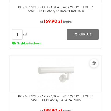
​PORĘCZ ŚCIENNA OKRĄGŁA FI 42,4 W STYLU LOFT Z
ZAŚLEPKĄ PŁASKĄ ANTRACYT ​RAL 7016​
169.90 zł
od
brutto
1
szt
KUPUJĘ
Szybka dostawa
​PORĘCZ ŚCIENNA OKRĄGŁA FI 42,4 W STYLU LOFT Z
ZAŚLEPKĄ PŁASKĄ BIAŁA ​RAL 9016​
199.90 zł
od
brutto