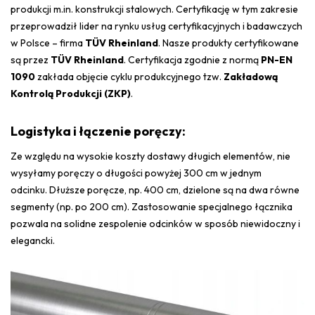
produkcji m.in. konstrukcji stalowych. Certyfikację w tym zakresie
przeprowadził lider na rynku usług certyfikacyjnych i badawczych
w Polsce – firma
TÜV Rheinland
. Nasze produkty certyfikowane
są przez
TÜV Rheinland
. Certyfikacja zgodnie z normą
PN-EN
1090
zakłada objęcie cyklu produkcyjnego tzw.
Zakładową
Kontrolą Produkcji (ZKP)
.
Logistyka i łączenie poręczy:
Ze względu na wysokie koszty dostawy długich elementów, nie
wysyłamy poręczy o długości powyżej 300 cm w jednym
odcinku. D
łuższe poręcze, np. 400 cm, dzielone są na dwa równe
segmenty (np. po 200 cm). Z
astosowanie specjalnego łącznika
pozwala na solidne zespolenie odcinków w sposób niewidoczny i
elegancki.