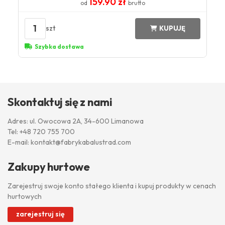
159.90 zł
od
brutto
1
szt
KUPUJĘ
Szybka dostawa
Skontaktuj się z nami
Adres: ul. Owocowa 2A, 34-600 Limanowa
Tel:
+48 720 755 700
E-mail:
kontakt@fabrykabalustrad.com
Zakupy hurtowe
Zarejestruj swoje konto stałego klienta i kupuj produkty w cenach
hurtowych
zarejestruj się