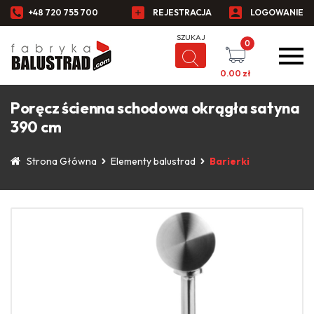
+48 720 755 700
REJESTRACJA
LOGOWANIE
0
0.00
zł
Poręcz ścienna schodowa okrągła satyna
390 cm
Strona Główna
Elementy balustrad
Barierki