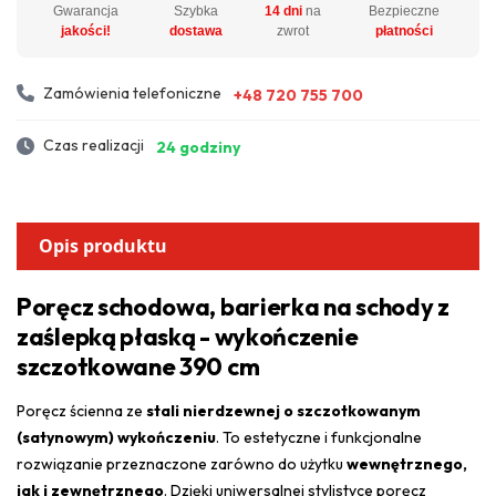
Gwarancja
Szybka
14 dni
na
Bezpieczne
jakości!
dostawa
zwrot
płatności
Zamówienia telefoniczne
+48 720 755 700
Czas realizacji
24 godziny
Opis produktu
Poręcz schodowa, barierka na schody z
zaślepką płaską - wykończenie
szczotkowane 390 cm
Poręcz ścienna ze
stali nierdzewnej o szczotkowanym
(satynowym) wykończeniu
. To estetyczne i funkcjonalne
rozwiązanie przeznaczone zarówno do użytku
wewnętrznego,
jak i zewnętrznego
. Dzięki uniwersalnej stylistyce poręcz