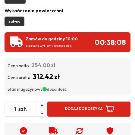
Wykończenie powierzchni
satyna
Zamów do godziny 10:00
00:38:07
a paczkę wyślemy jeszcze dziś!
254.00 zł
Cena netto
312.42 zł
Cena brutto
Stan magazynowy
duża ilość
+
szt.
DODAJ DO KOSZYKA
-