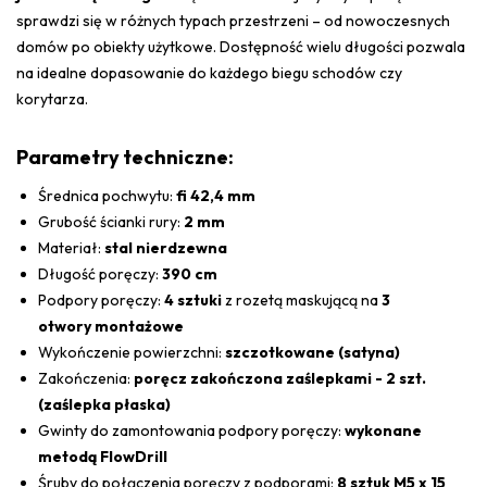
sprawdzi się w różnych typach przestrzeni – od nowoczesnych
domów po obiekty użytkowe. Dostępność wielu długości pozwala
na idealne dopasowanie do każdego biegu schodów czy
korytarza.
Parametry techniczne:
Średnica pochwytu:
fi 42,4 mm
Grubość ścianki rury:
2 mm
Materiał:
stal nierdzewna
Długość poręczy:
390 cm
Podpory poręczy:
4 sztuki
z rozetą maskującą na
3
otwory montażowe
Wykończenie powierzchni:
szczotkowane (satyna)
Zakończenia:
poręcz zakończona zaślepkami - 2 szt.
(zaślepka płaska)
Gwinty do zamontowania podpory poręczy:
wykonane
metodą FlowDrill
Śruby do połączenia poręczy z podporami:
8 sztuk M5 x 15