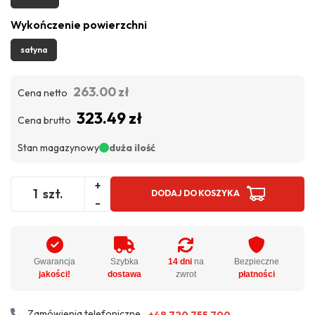
Wykończenie powierzchni
satyna
263.00 zł
Cena netto
323.49 zł
Cena brutto
Stan magazynowy
duża ilość
+
szt.
DODAJ DO KOSZYKA
-
Gwarancja
Szybka
14 dni
na
Bezpieczne
jakości!
dostawa
zwrot
płatności
Zamówienia telefoniczne
+48 720 755 700