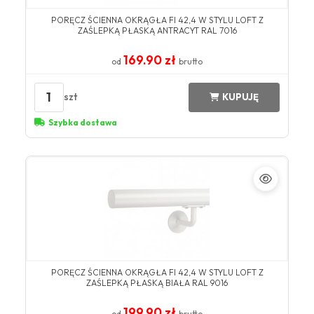
​PORĘCZ ŚCIENNA OKRĄGŁA FI 42,4 W STYLU LOFT Z
ZAŚLEPKĄ PŁASKĄ ANTRACYT ​RAL 7016​
169.90 zł
od
brutto
1
szt
KUPUJĘ
Szybka dostawa
​PORĘCZ ŚCIENNA OKRĄGŁA FI 42,4 W STYLU LOFT Z
ZAŚLEPKĄ PŁASKĄ BIAŁA ​RAL 9016​
199.90 zł
od
brutto