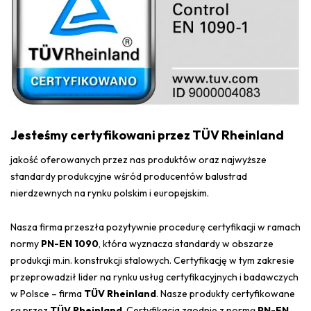
Jesteśmy certyfikowani przez TÜV Rheinland
jakość oferowanych przez nas produktów oraz najwyższe
standardy produkcyjne wśród producentów balustrad
nierdzewnych na rynku polskim i europejskim.
Nasza firma przeszła pozytywnie procedurę certyfikacji w ramach
normy
PN-EN 1090
, która wyznacza standardy w obszarze
produkcji m.in. konstrukcji stalowych. Certyfikację w tym zakresie
przeprowadził lider na rynku usług certyfikacyjnych i badawczych
w Polsce – firma
TÜV Rheinland
. Nasze produkty certyfikowane
są przez
TÜV Rheinland
. Certyfikacja zgodnie z normą
PN-EN