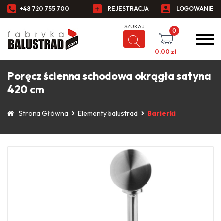
+48 720 755 700
REJESTRACJA
LOGOWANIE
0
0.00
zł
Poręcz ścienna schodowa okrągła satyna
420 cm
Strona Główna
Elementy balustrad
Barierki