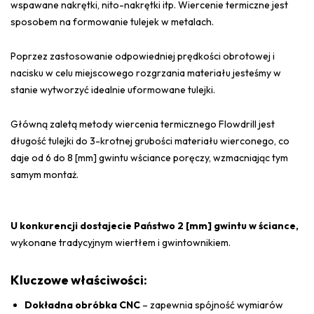
wspawane nakrętki, nito-nakrętki itp. Wiercenie termiczne jest
sposobem na formowanie tulejek w metalach.
Poprzez zastosowanie odpowiedniej prędkości obrotowej i
nacisku w celu miejscowego rozgrzania materiału jesteśmy w
stanie wytworzyć idealnie uformowane tulejki.
Główną zaletą metody wiercenia termicznego Flowdrill jest
długość tulejki do 3-krotnej grubości materiału wierconego, co
daje od 6 do 8 [mm] gwintu wściance poręczy, wzmacniając tym
samym montaż.
U konkurencji dostajecie Państwo 2 [mm] gwintu w ściance,
wykonane tradycyjnym wiertłem i gwintownikiem.
Kluczowe właściwości:
Dokładna obróbka CNC
– zapewnia spójność wymiarów