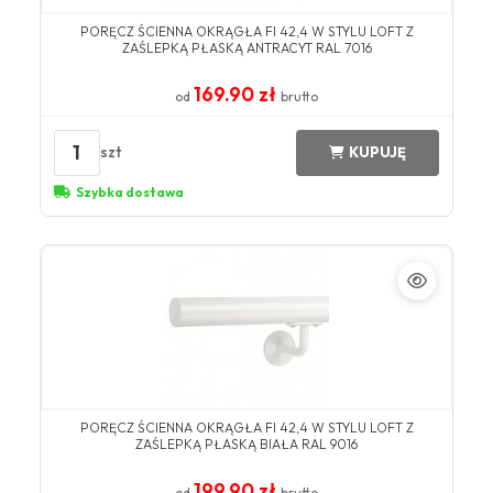
​PORĘCZ ŚCIENNA OKRĄGŁA FI 42,4 W STYLU LOFT Z
ZAŚLEPKĄ PŁASKĄ ANTRACYT ​RAL 7016​
169.90 zł
od
brutto
1
szt
KUPUJĘ
Szybka dostawa
​PORĘCZ ŚCIENNA OKRĄGŁA FI 42,4 W STYLU LOFT Z
ZAŚLEPKĄ PŁASKĄ BIAŁA ​RAL 9016​
199.90 zł
od
brutto