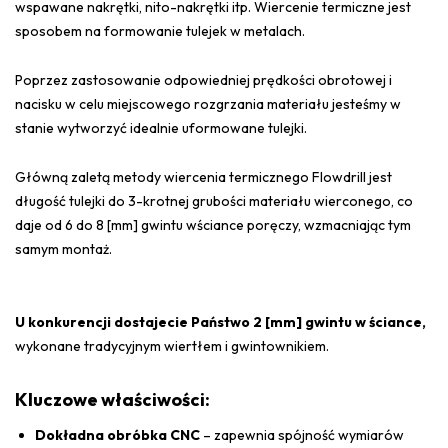
wspawane nakrętki, nito-nakrętki itp. Wiercenie termiczne jest
sposobem na formowanie tulejek w metalach.
Poprzez zastosowanie odpowiedniej prędkości obrotowej i
nacisku w celu miejscowego rozgrzania materiału jesteśmy w
stanie wytworzyć idealnie uformowane tulejki.
Główną zaletą metody wiercenia termicznego Flowdrill jest
długość tulejki do 3-krotnej grubości materiału wierconego, co
daje od 6 do 8 [mm] gwintu wściance poręczy, wzmacniając tym
samym montaż.
U konkurencji dostajecie Państwo 2 [mm] gwintu w ściance,
wykonane tradycyjnym wiertłem i gwintownikiem.
Kluczowe właściwości:
Dokładna obróbka CNC
– zapewnia spójność wymiarów