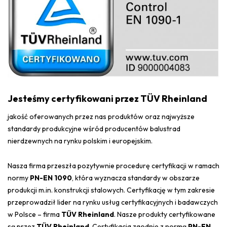
Jesteśmy certyfikowani przez TÜV Rheinland
jakość oferowanych przez nas produktów oraz najwyższe
standardy produkcyjne wśród producentów balustrad
nierdzewnych na rynku polskim i europejskim.
Nasza firma przeszła pozytywnie procedurę certyfikacji w ramach
normy
PN-EN 1090
, która wyznacza standardy w obszarze
produkcji m.in. konstrukcji stalowych. Certyfikację w tym zakresie
przeprowadził lider na rynku usług certyfikacyjnych i badawczych
w Polsce – firma
TÜV Rheinland
. Nasze produkty certyfikowane
są przez
TÜV Rheinland
. Certyfikacja zgodnie z normą
PN-EN