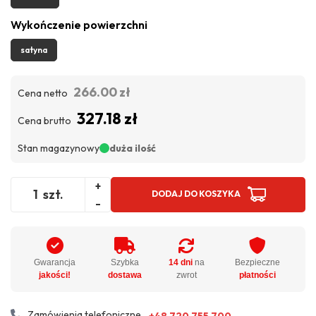
Wykończenie powierzchni
satyna
266.00 zł
Cena netto
327.18 zł
Cena brutto
Stan magazynowy
duża ilość
+
szt.
DODAJ DO KOSZYKA
-
Gwarancja
Szybka
14 dni
na
Bezpieczne
jakości!
dostawa
zwrot
płatności
Zamówienia telefoniczne
+48 720 755 700