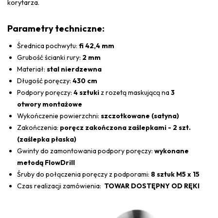
korytarza.
Parametry techniczne:
Średnica pochwytu:
fi 42,4 mm
Grubość ścianki rury:
2 mm
Materiał:
stal nierdzewna
Długość poręczy:
430 cm
Podpory poręczy:
4 sztuki
z rozetą maskującą na
3
otwory montażowe
Wykończenie powierzchni:
szczotkowane (satyna)
Zakończenia:
poręcz zakończona zaślepkami - 2 szt.
(zaślepka płaska)
Gwinty do zamontowania podpory poręczy:
wykonane
metodą FlowDrill
Śruby do połączenia poręczy z podporami:
8 sztuk M5 x 15
Czas realizacji zamówienia:
TOWAR DOSTĘPNY OD RĘKI