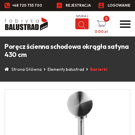
+48 720 755 700
REJESTRACJA
LOGOWANIE
0
0.00
zł
Poręcz ścienna schodowa okrągła satyna
430 cm
Strona Główna
Elementy balustrad
Barierki