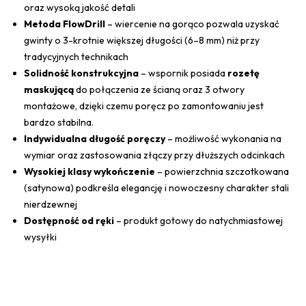
oraz wysoką jakość detali
Metoda FlowDrill
– wiercenie na gorąco pozwala uzyskać
gwinty o 3-krotnie większej długości (6–8 mm) niż przy
tradycyjnych technikach
Solidność konstrukcyjna
– wspornik posiada
rozetę
maskującą
do połączenia ze ścianą oraz 3 otwory
montażowe, dzięki czemu poręcz po zamontowaniu jest
bardzo stabilna.
Indywidualna długość poręczy
– możliwość wykonania na
wymiar oraz zastosowania złączy przy dłuższych odcinkach
Wysokiej klasy wykończenie
– powierzchnia szczotkowana
(satynowa) podkreśla elegancję i nowoczesny charakter stali
nierdzewnej
Dostępność od ręki
– produkt gotowy do natychmiastowej
wysyłki