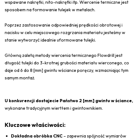
wspawane nakrętki, nito-nakrętki itp. Wiercenie termiczne jest
sposobem na formowanie tulejek w metalach.
Poprzez zastosowanie odpowiedniej prędkości obrotowej i
nacisku w celu miejscowego rozgrzania materiału jesteśmy w
stanie wytworzyć idealnie uformowane tulejki.
Główną zaletą metody wiercenia termicznego Flowdrill jest
długość tulejki do 3-krotnej grubości materiału wierconego, co
daje od 6 do 8 [mm] gwintu wściance poręczy, wzmacniając tym
samym montaż.
U konkurencji dostajecie Państwo 2 [mm] gwintu w ściance,
wykonane tradycyjnym wiertłem i gwintownikiem.
Kluczowe właściwości:
Dokładna obróbka CNC
– zapewnia spójność wymiarów