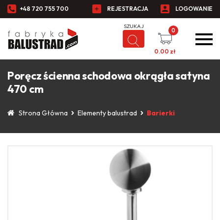
+48 720 755 700
REJESTRACJA
LOGOWANIE
0
0.00
zł
Poręcz ścienna schodowa okrągła satyna
470 cm
Strona Główna
Elementy balustrad
Barierki