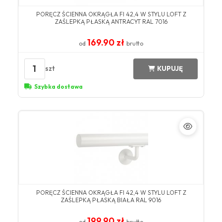
​PORĘCZ ŚCIENNA OKRĄGŁA FI 42,4 W STYLU LOFT Z
ZAŚLEPKĄ PŁASKĄ ANTRACYT ​RAL 7016​
169.90 zł
od
brutto
1
szt
KUPUJĘ
Szybka dostawa
​PORĘCZ ŚCIENNA OKRĄGŁA FI 42,4 W STYLU LOFT Z
ZAŚLEPKĄ PŁASKĄ BIAŁA ​RAL 9016​
199.90 zł
od
brutto