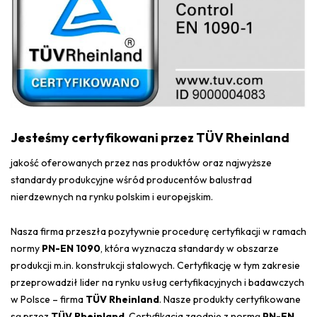
Jesteśmy certyfikowani przez TÜV Rheinland
jakość oferowanych przez nas produktów oraz najwyższe
standardy produkcyjne wśród producentów balustrad
nierdzewnych na rynku polskim i europejskim.
Nasza firma przeszła pozytywnie procedurę certyfikacji w ramach
normy
PN-EN 1090
, która wyznacza standardy w obszarze
produkcji m.in. konstrukcji stalowych. Certyfikację w tym zakresie
przeprowadził lider na rynku usług certyfikacyjnych i badawczych
w Polsce – firma
TÜV Rheinland
. Nasze produkty certyfikowane
są przez
TÜV Rheinland
. Certyfikacja zgodnie z normą
PN-EN