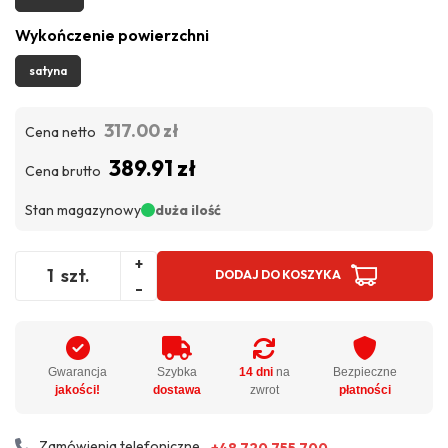
Wykończenie powierzchni
satyna
317.00 zł
Cena netto
389.91 zł
Cena brutto
Stan magazynowy
duża ilość
+
szt.
DODAJ DO KOSZYKA
-
Gwarancja
Szybka
14 dni
na
Bezpieczne
jakości!
dostawa
zwrot
płatności
Zamówienia telefoniczne
+48 720 755 700