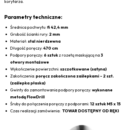
korytarza.
Parametry techniczne:
Średnica pochwytu:
fi 42,4 mm
Grubość ścianki rury:
2 mm
Materiał:
stal nierdzewna
Długość poręczy:
470 cm
Podpory poręczy:
6 sztuk
z rozetą maskującą na
3
otwory montażowe
Wykończenie powierzchni:
szczotkowane (satyna)
Zakończenia:
poręcz zakończona zaślepkami - 2 szt.
(zaślepka płaska)
Gwinty do zamontowania podpory poręczy:
wykonane
metodą FlowDrill
Śruby do połączenia poręczy z podporami:
12 sztuk M5 x 15
Czas realizacji zamówienia:
TOWAR DOSTĘPNY OD RĘKI