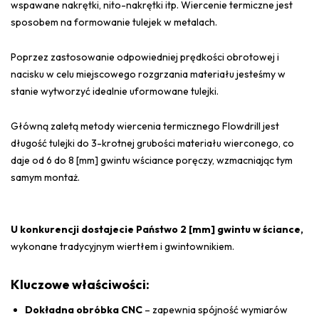
wspawane nakrętki, nito-nakrętki itp. Wiercenie termiczne jest
sposobem na formowanie tulejek w metalach.
Poprzez zastosowanie odpowiedniej prędkości obrotowej i
nacisku w celu miejscowego rozgrzania materiału jesteśmy w
stanie wytworzyć idealnie uformowane tulejki.
Główną zaletą metody wiercenia termicznego Flowdrill jest
długość tulejki do 3-krotnej grubości materiału wierconego, co
daje od 6 do 8 [mm] gwintu wściance poręczy, wzmacniając tym
samym montaż.
U konkurencji dostajecie Państwo 2 [mm] gwintu w ściance,
wykonane tradycyjnym wiertłem i gwintownikiem.
Kluczowe właściwości:
Dokładna obróbka CNC
– zapewnia spójność wymiarów