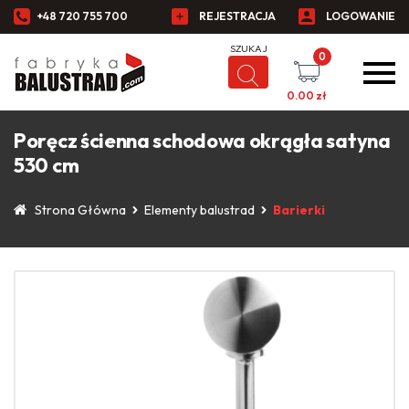
+48 720 755 700
REJESTRACJA
LOGOWANIE
0
0.00
zł
Poręcz ścienna schodowa okrągła satyna
530 cm
Strona Główna
Elementy balustrad
Barierki