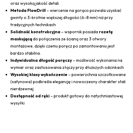
oraz wysoką jakość detali
Metoda FlowDrill
– wiercenie na gorąco pozwala uzyskać
gwinty o 3-krotnie większej długości (6–8 mm) niż przy
tradycyjnych technikach
Solidność konstrukcyjna
– wspornik posiada
rozetę
maskującą
do połączenia ze ścianą oraz 3 otwory
montażowe, dzięki czemu poręcz po zamontowaniu jest
bardzo stabilna.
Indywidualna długość poręczy
– możliwość wykonania na
wymiar oraz zastosowania złączy przy dłuższych odcinkach
Wysokiej klasy wykończenie
– powierzchnia szczotkowana
(satynowa) podkreśla elegancję i nowoczesny charakter stali
nierdzewnej
Dostępność od ręki
– produkt gotowy do natychmiastowej
wysyłki