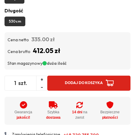
Długość
530cm
335.00 zł
Cena netto
412.05 zł
Cena brutto
Stan magazynowy
duża ilość
+
szt.
DODAJ DO KOSZYKA
-
Gwarancja
Szybka
14 dni
na
Bezpieczne
jakości!
dostawa
zwrot
płatności
Zamówienia telefoniczne
+48 720 755 700