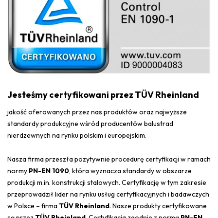
Jesteśmy certyfikowani przez TÜV Rheinland
jakość oferowanych przez nas produktów oraz najwyższe
standardy produkcyjne wśród producentów balustrad
nierdzewnych na rynku polskim i europejskim.
Nasza firma przeszła pozytywnie procedurę certyfikacji w ramach
normy
PN-EN 1090
, która wyznacza standardy w obszarze
produkcji m.in. konstrukcji stalowych. Certyfikację w tym zakresie
przeprowadził lider na rynku usług certyfikacyjnych i badawczych
w Polsce – firma
TÜV Rheinland
. Nasze produkty certyfikowane
są przez
TÜV Rheinland
. Certyfikacja zgodnie z normą
PN-EN