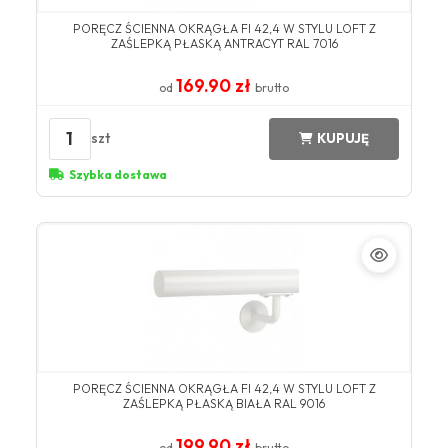
​PORĘCZ ŚCIENNA OKRĄGŁA FI 42,4 W STYLU LOFT Z
ZAŚLEPKĄ PŁASKĄ ANTRACYT ​RAL 7016​
169.90 zł
od
brutto
1
szt
KUPUJĘ
Szybka dostawa
​PORĘCZ ŚCIENNA OKRĄGŁA FI 42,4 W STYLU LOFT Z
ZAŚLEPKĄ PŁASKĄ BIAŁA ​RAL 9016​
199.90 zł
od
brutto