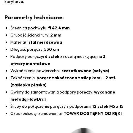
korytarza.
Parametry techniczne:
Średnica pochwytu:
fi 42,4 mm
Grubość ścianki rury:
2 mm
Materiał:
stal nierdzewna
Długość poręczy:
530 cm
Podpory poręczy:
6 sztuk
z rozetą maskującą na
3
otwory montażowe
Wykończenie powierzchni:
szczotkowane (satyna)
Zakończenia:
poręcz zakończona zaślepkami - 2 szt.
(zaślepka płaska)
Gwinty do zamontowania podpory poręczy:
wykonane
metodą FlowDrill
Śruby do połączenia poręczy z podporami:
12 sztuk M5 x 15
Czas realizacji zamówienia:
TOWAR DOSTĘPNY OD RĘKI