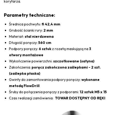
korytarza.
Parametry techniczne:
Średnica pochwytu:
fi 42,4 mm
Grubość ścianki rury:
2 mm
Materiał:
stal nierdzewna
Długość poręczy:
560 cm
Podpory poręczy:
6 sztuk
z rozetą maskującą na
3
otwory montażowe
Wykończenie powierzchni:
szczotkowane (satyna)
Zakończenia:
poręcz zakończona zaślepkami - 2 szt.
(zaślepka płaska)
Gwinty do zamontowania podpory poręczy:
wykonane
metodą FlowDrill
Śruby do połączenia poręczy z podporami:
12 sztuk M5 x 15
Czas realizacji zamówienia:
TOWAR DOSTĘPNY OD RĘKI