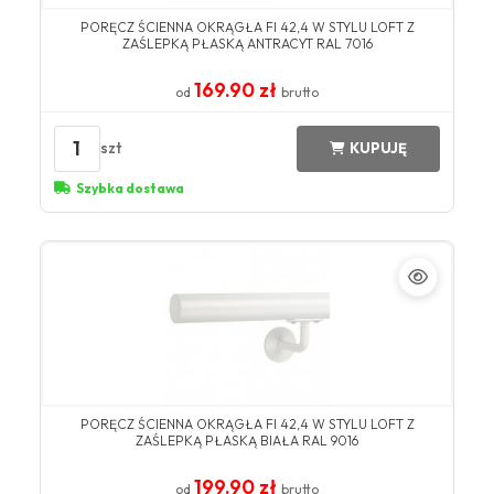
​PORĘCZ ŚCIENNA OKRĄGŁA FI 42,4 W STYLU LOFT Z
ZAŚLEPKĄ PŁASKĄ ANTRACYT ​RAL 7016​
169.90 zł
od
brutto
1
szt
KUPUJĘ
Szybka dostawa
​PORĘCZ ŚCIENNA OKRĄGŁA FI 42,4 W STYLU LOFT Z
ZAŚLEPKĄ PŁASKĄ BIAŁA ​RAL 9016​
199.90 zł
od
brutto