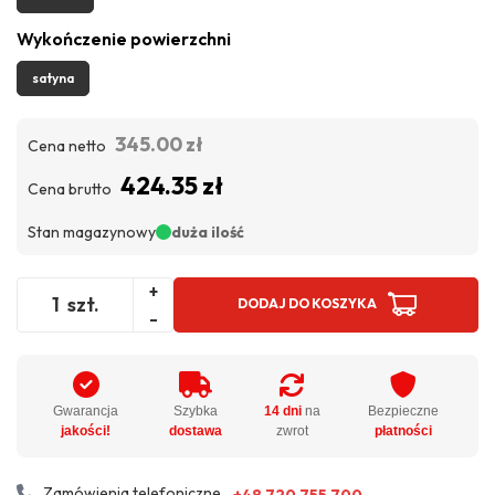
Wykończenie powierzchni
satyna
345.00 zł
Cena netto
424.35 zł
Cena brutto
Stan magazynowy
duża ilość
+
szt.
DODAJ DO KOSZYKA
-
Gwarancja
Szybka
14 dni
na
Bezpieczne
jakości!
dostawa
zwrot
płatności
Zamówienia telefoniczne
+48 720 755 700