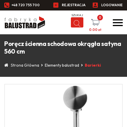
+48 720 755 700
REJESTRACJA
LOGOWANIE
0
0.00
zł
Poręcz ścienna schodowa okrągła satyna
560 cm
Strona Główna
Elementy balustrad
Barierki